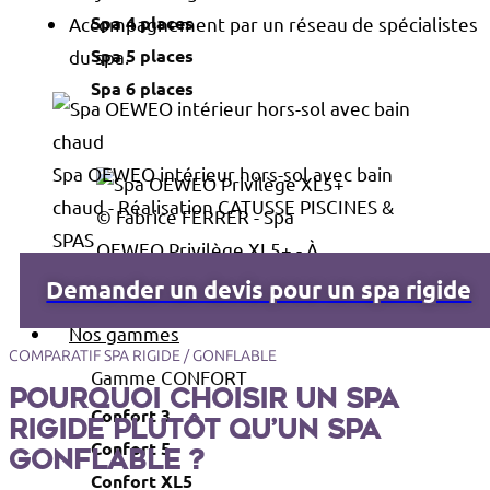
Spa 4 places
Accompagnement par un réseau de spécialistes
Spa 5 places
du spa.
Spa 6 places
Spa OEWEO intérieur hors-sol avec bain
chaud - Réalisation CATUSSE PISCINES &
© Fabrice FERRER - Spa
SPAS
OEWEO Privilège XL5+ - À
partir de 13 990 € TTC*
Demander un devis pour un spa rigide
Nos gammes
COMPARATIF SPA RIGIDE / GONFLABLE
Gamme CONFORT
Pourquoi choisir un spa
Confort 3
rigide plutôt qu’un spa
Confort 5
gonflable ?
Confort XL5