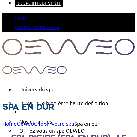
NOS POINTS DE VENTE
DEVIS
NOS POINTS DE VENTE
Univers du spa
OEWEO, le bien-être haute définition
Spa en dur
!
Nos garanties
Home
Oeweo
Choisir votre spa
Spa en dur
Offrez-vous un spa OEWEO