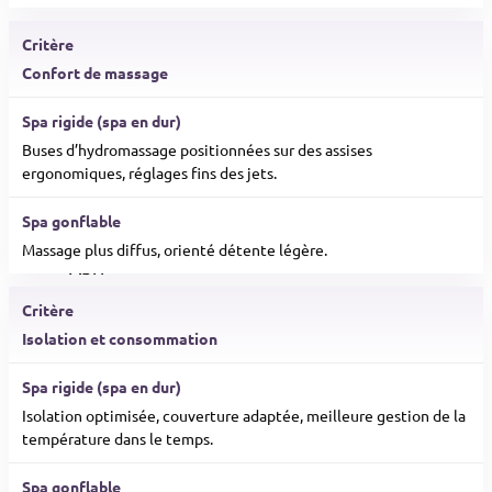
Confort de massage
© Fabrice FERRER - Spa
OEWEO Privilège XL5+ - À
Buses d’hydromassage positionnées sur des assises
partir de 13 990 € TTC*
ergonomiques, réglages fins des jets.
Accessoires
Massage plus diffus, orienté détente légère.
Abri
Couverture
Filtre
Isolation et consommation
Conseils
Isolation optimisée, couverture adaptée, meilleure gestion de la
température dans le temps.