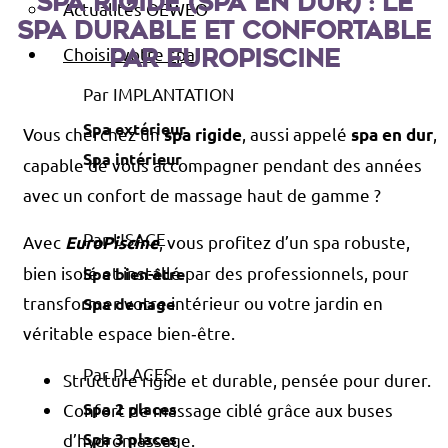
Spa rigide (spa en dur) : le
Actualités OEWEO
spa durable et confortable
Choisir votre spa
par EuroPiscine
Par IMPLANTATION
Spa extérieur
Vous cherchez un
, aussi appelé
,
spa rigide
spa en dur
Spa intérieur
capable de vous accompagner pendant des années
avec un confort de massage haut de gamme ?
Par USAGE
Avec
, vous profitez d’un spa robuste,
EuroPiscine
bien isolé et installé par des professionnels, pour
Spa bien-être
transformer votre intérieur ou votre jardin en
Spa de nage
véritable espace bien‑être.
Par PLACES
Structure rigide et durable, pensée pour durer.
Spa 2 places
Confort de massage ciblé grâce aux buses
Spa 3 places
d’hydromassage.