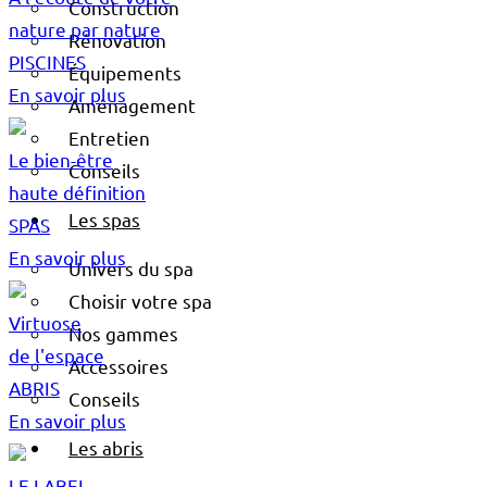
Construction
nature par nature
Rénovation
PISCINES
Équipements
En savoir plus
Aménagement
Entretien
Le bien-être
Conseils
haute définition
Les spas
SPAS
En savoir plus
Univers du spa
Choisir votre spa
Virtuose
Nos gammes
de l'espace
Accessoires
ABRIS
Conseils
En savoir plus
Les abris
LE LABEL