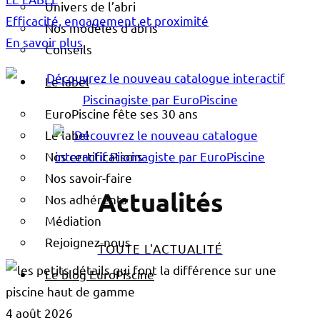
Univers de l’abri
Efficacité, engagement et proximité
Nos modèles d’abris
En savoir plus
Conseils
Le label
Piscinistes, constructeurs de pisc
EuroPiscine fête ses 30 ans
Le label
Nos certifications
Nos savoir-faire
Actualités
Nos adhérents
Médiation
Rejoignez-nous
TOUTE L'ACTUALITÉ
Le blog EuroPiscine
4 août 2026