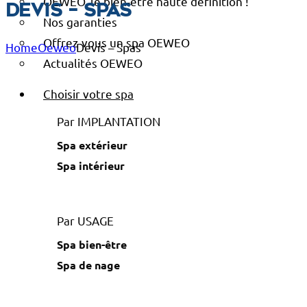
OEWEO, le bien-être haute définition !
Devis – Spas
Nos garanties
Offrez-vous un spa OEWEO
Home
Oeweo
Devis – Spas
Actualités OEWEO
Choisir votre spa
Par IMPLANTATION
Spa extérieur
Spa intérieur
Par USAGE
Spa bien-être
Spa de nage