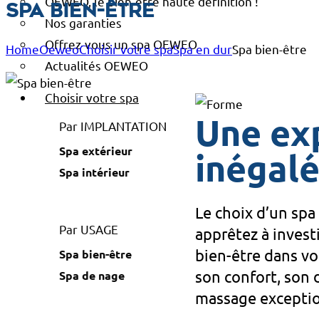
OEWEO, le bien-être haute définition !
Spa bien-être
Nos garanties
Offrez-vous un spa OEWEO
Home
Oeweo
Choisir votre spa
Spa en dur
Spa bien-être
Actualités OEWEO
Choisir votre spa
Une ex
Par IMPLANTATION
Spa extérieur
inégal
Spa intérieur
Le choix d’un spa 
Par USAGE
apprêtez à investi
bien-être dans vo
Spa bien-être
son confort, son 
Spa de nage
massage exceptio