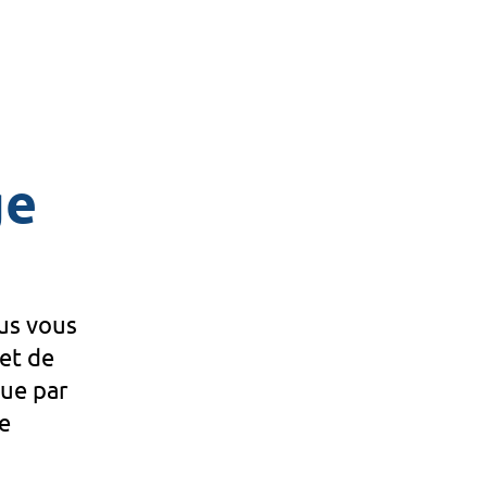
ge
ous vous
 et de
gue par
e