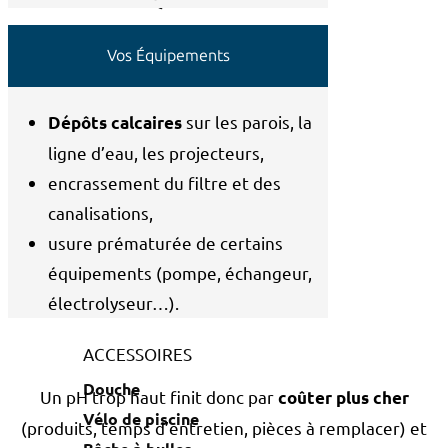
Vos Équipements
NETTOYAGE
Aspirateur
sur les parois, la
Dépôts calcaires
Robot
ligne d’eau, les projecteurs,
Balai
encrassement du filtre et des
canalisations,
REVÊTEMENT
usure prématurée de certains
Liner
équipements (pompe, échangeur,
Liner armé
électrolyseur…).
Carrelage
ACCESSOIRES
Douche
Un pH trop haut finit donc par
coûter plus cher
Vélo de piscine
(produits, temps d’entretien, pièces à remplacer) et