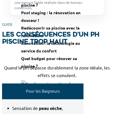
une mesure fiable réalisée dans de bonnes
piscine ?
conditions.
Pool staging : la rénovation en
douceur !
GUIDE
Redécouvrir sa piscine avec la
Les conséquences d’un pH
rénovation
piscine trop haut
Rénovation : la technologie au
service du confort
Quel budget pour rénover sa
piscine ?
Quand le pH dépasse durablement la zone idéale, les
effets se cumulent.
Pour les Baigneurs
Sensation de
,
peau sèche