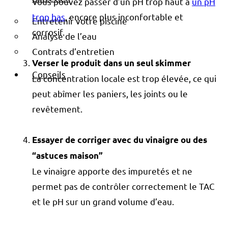
Vous pouvez passer d’un pH trop haut à
un pH
trop bas
, encore plus inconfortable et
Entretenir votre piscine
corrosif.
Analyse de l’eau
Contrats d’entretien
Verser le produit dans un seul skimmer
Conseils
La concentration locale est trop élevée, ce qui
peut abîmer les paniers, les joints ou le
revêtement.
Essayer de corriger avec du vinaigre ou des
“astuces maison”
Le vinaigre apporte des impuretés et ne
permet pas de contrôler correctement le TAC
et le pH sur un grand volume d’eau.