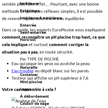
Intérieure
semble plus faire effet… Pourtant, avec une bonne
Extérieure
méthode et quelques réflexes simples, il est possible
Intérieure & extérieure
de revenir rapidement à une eau équilibrée.
Enterrée
Dans ce guide, les experts EuroPiscine vous expliquent
Semi-enterrée
comment reconnaître un pH piscine trop haut, ce que
Hors-sol
et surtout
cela implique
comment corriger la
, en toute sécurité.
situation pas à pas
Par TYPE DE PISCINE
Eau qui pique les yeux ou assèche la peau
Naturelle
Eau trouble
ou dépôt blanc sur les parois
Container
Testeur qui affiche un pH supérieur à 7,6
Mini-piscine
Lagon
Votre cas ressemble à cela ?
À débordement
Couloir de nage
© Fabrice FERRER - Réalisation PISCINE