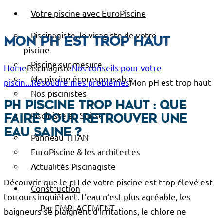
Votre piscine avec EuroPiscine
Piscinagiste, le visagiste de votre
Mon pH est trop haut
piscine
Piscine sur mesure
Home
Piscinagiste
Nos conseils pour votre
Ma piscine écoresponsable
piscin...
Résoudre mes problèmes
Mon pH est trop haut
Nos piscinistes
pH piscine trop haut : que
Pisciniste en Suisse
faire pour retrouver une
eau saine ?
Panneau TITAN
EuroPiscine & les architectes
Actualités Piscinagiste
Découvrir que le pH de votre piscine est trop élevé est
Construction
toujours inquiétant. L’eau n’est plus agréable, les
Par EMPLACEMENT
baigneurs se plaignent d’irritations, le chlore ne