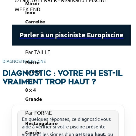
Miroir
WEEK-END
Inox
Carrelée
Haut de gamme
Parler à un pisciniste Europiscine
Par TAILLE
DIAGNOSTIC EN LIGNE
Petite
< 10 m²
Diagnostic : votre pH est-il
6 x 3
vraiment trop haut ?
8 x 4
Grande
Par FORME
En quelques réponses, ce diagnostic vous
Rectangulaire
aide à vérifier si votre piscine présente
Carrée
vraiment les signes d’un
pH trop haut
, ou