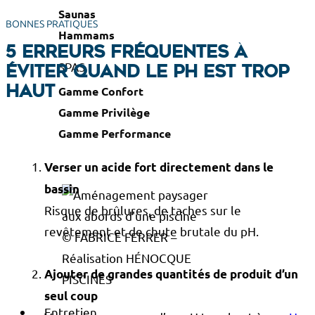
Saunas
BONNES PRATIQUES
Hammams
5 erreurs fréquentes à
SPAS
éviter quand le pH est trop
Gamme Confort
haut
Gamme Privilège
Gamme Performance
Verser un acide fort directement dans le
bassin
Risque de brûlures, de taches sur le
revêtement et de chute brutale du pH.
© FABRICE FERRER –
Réalisation HÉNOCQUE
Ajouter de grandes quantités de produit d’un
PISCINES
seul coup
Entretien