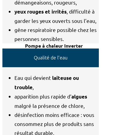
démangeaisons, rougeurs,
, difficulté à
yeux rouges et irrités
garder les yeux ouverts sous l’eau,
Équipements
gêne respiratoire possible chez les
PISCINE ECORESPONSABLE
personnes sensibles.
Pompe à chaleur Inverter
Pompe à vitesse variable
Qualité de l’eau
CHAUFFAGE
Eau qui devient
laiteuse ou
Pompe à chaleur
,
trouble
Autres chauffages
apparition plus rapide d’
algues
FILTRATION
malgré la présence de chlore,
Pompe
désinfection moins efficace : vous
Système de filtration
consommez plus de produits sans
résultat durable.
DOMOTIQUE