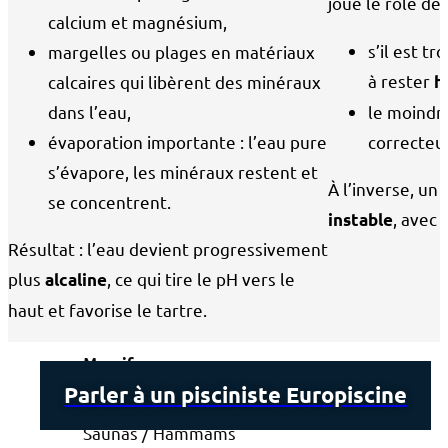
joue le rôle de
calcium et magnésium,
s’il est t
margelles ou plages en matériaux
Aménagement
à rester
calcaires qui libèrent des minéraux
h
ABORDS DE PISCINE
dans l’eau,
le moindre
Margelles
évaporation importante : l’eau pure
correcteur
Plage
s’évapore, les minéraux restent et
Plage immergée
À l’inverse, un
se concentrent.
, avec 
instable
Résultat : l’eau devient progressivement
AMÉNAGEMENT PAYSAGER
plus
, ce qui tire le pH vers le
alcaline
Aménagement paysager de piscine
haut et favorise le tartre.
Jardin
Massifs
Parler à un pisciniste Europiscine
Saunas / Hammams