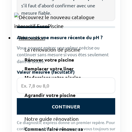
s’il faut d’abord confirmer avec une
mesure fiable.
Avez-vous une mesure récente du pH ?
Rénovation
Vous pouvez entrer une valeur précise ou
La rénovation de piscine
continuer sans mesure si vous êtes seulement
Rénover votre piscine
dans le doute.
Remplacer votre liner
Valeur mesurée (facultatif)
Moderniser votre piscine
Restaurer votre piscine creusée
Agrandir votre piscine
CONTINUER
Notre guide rénovation
Ce diagnostic express donne un premier repère. Pour
Comment faire rénover sa
confirmer un pH trop haut, appuyez-vous toujours sur