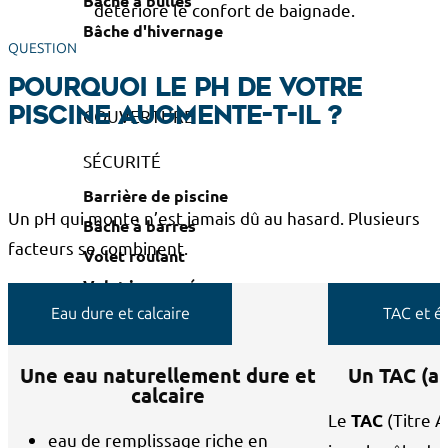
Bâche à bulles
détériore le confort de baignade.
Bâche d'hivernage
QUESTION
Pourquoi le pH de votre
COUVERTURE
piscine augmente-t-il ?
SÉCURITÉ
Barrière de piscine
Un pH qui monte n’est jamais dû au hasard. Plusieurs
Bâche à barres
facteurs se combinent.
Volet roulant
Volet immergé
Eau dure et calcaire
TAC et éq
Abri de piscine
Une eau naturellement dure et
Un TAC (al
calcaire
Le
(Titre 
TAC
eau de remplissage riche en