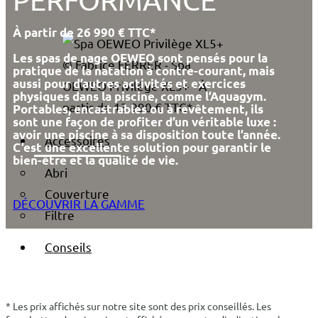
À partir de 26 990 € TTC*
Les spas de nage OEWEO sont pensés pour la
© Fabrice FERRER - Spa
pratique de la natation à contre-courant, mais
aussi pour d’autres activités et exercices
OEWEO Privilège XL5+ - À
physiques dans la piscine, comme l’Aquagym.
partir de 13 990 € TTC*
Portables, encastrables ou à revêtement, ils
sont une façon de profiter d’un véritable luxe :
avoir une piscine à sa disposition toute l’année.
Accessoires
C’est une excellente solution pour garantir le
bien-être et la qualité de vie.
Abri
Couverture
DÉCOUVRIR LA GAMME
Filtre
Conseils
* Les prix affichés sur notre site sont des prix conseillés. Les