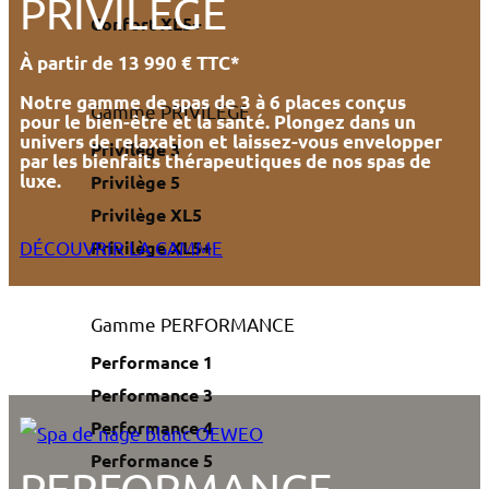
PRIVILÈGE
Confort XL5+
À partir de 13 990 € TTC*
Notre gamme de spas de 3 à 6 places conçus
Gamme PRIVILÈGE
pour le bien-être et la santé. Plongez dans un
univers de relaxation et laissez-vous envelopper
Privilège 3
par les bienfaits thérapeutiques de nos spas de
luxe.
Privilège 5
Privilège XL5
Privilège XL5+
DÉCOUVRIR LA GAMME
Gamme PERFORMANCE
Performance 1
Performance 3
Performance 4
Performance 5
PERFORMANCE