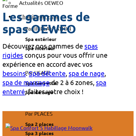
Actualités OEWEO
Les gammes de
Choisir votre spa
spas OEWEO
Par IMPLANTATION
Spa extérieur
Découvrez nos gammes de
spas
Spa intérieur
rigides
conçus pour vous offrir une
expérience en accord avec vos
Par USAGE
besoins
.
Spa détente
,
spa de nage
,
spa de massage
de 2 à 6 zones,
spa
Spa bien-être
enterré
, faites votre choix !
Spa de nage
Par PLACES
Spa 2 places
Spa 3 places