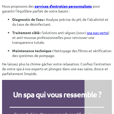
Nous proposons des
services d’entretien personnalisés
pour
garantir l’équilibre parfait de votre bassin :
Diagnostic de l’eau :
Analyse précise du pH, de l’alcalinité et
du taux de désinfectant.
Traitement ciblé :
Solutions anti-algues (souci
spa eau verte
)
et anti-mousse professionnelles pour retrouver une
transparence totale.
Maintenance technique :
Nettoyage des filtres et vérification
des systèmes de pompage.
Ne laissez plus la chimie gâcher votre relaxation. Confiez l’entretien
de votre spa à nos experts et plongez dans une eau saine, douce et
parfaitement limpide.
Un spa qui vous ressemble ?
En mode bien-être ou en mode sportif, en duo ou