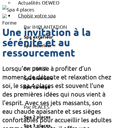
Actualités OEWEO
Choisir votre spa
Par IMPLANTATION
Une invitation à la
Spa extérieur
sérénité et au
Spa intérieur
ressourcement
Lorsqu’on pense à profiter d’un
Par USAGE
moment de détente et relaxation chez
Spa bien-être
soi, le spa 4 places est souvent l’une
Spa de nage
des premières idées qui nous vient à
l’esprit. Avec ses jets massants, son
Par PLACES
eau chaude apaisante et ses sièges
Spa 2 places
confortables pour accueillir les adultes
Spa 3 places