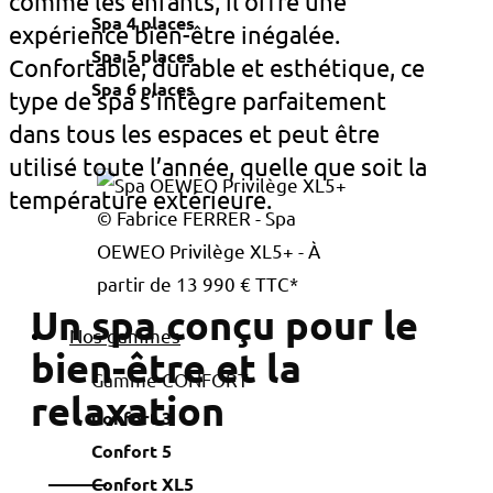
comme les enfants, il offre une
Spa 4 places
expérience bien-être inégalée.
Spa 5 places
Confortable, durable et esthétique, ce
Spa 6 places
type de spa s’intègre parfaitement
dans tous les espaces et peut être
utilisé toute l’année, quelle que soit la
température extérieure.
© Fabrice FERRER - Spa
OEWEO Privilège XL5+ - À
partir de 13 990 € TTC*
Un spa conçu pour le
Nos gammes
bien-être et la
Gamme CONFORT
relaxation
Confort 3
Confort 5
Confort XL5