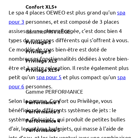
Confort XL5+
Le spa 4 places OEWEO est plus grand qu’un
spa
pour 3
personnes, et est composé de 3 places
assises et une place allongée, c’est donc bien 4
Gamme PRIVILÈGE
types de massages différents qui s’offrent à vous.
Privilège 3
Ce modèle de spas bien-être est doté de
Privilège 5
nombreuses fonctionnalités dédiées à votre bien-
Privilège XL5
être et à votre relaxation. Il reste également plus
Privilège XL5+
petit qu’un
spa pour 5
et plus compact qu’un
spa
pour 6
personnes.
Gamme PERFORMANCE
Selon la gamme, Confort ou Privilège, vous
Performance 1
bénéficiez de différents systèmes de jets : le
Performance 3
système d’aérojets, qui produit de petites bulles
Performance 4
d’air, le système hydrojets, qui masse à l’aide de
Performance 5
jets d’eau, et les jets venturi avec une combinaison