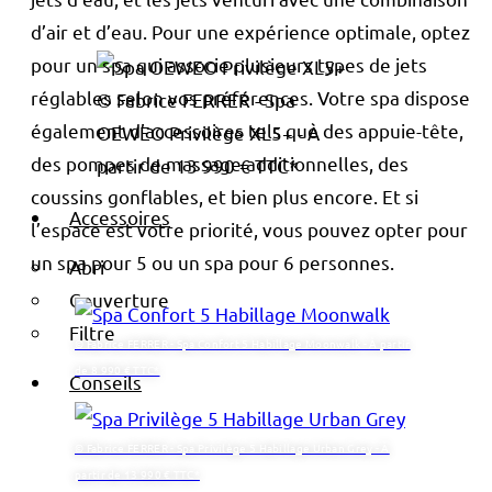
d’air et d’eau. Pour une expérience optimale, optez
pour un spa qui associe plusieurs types de jets
réglables selon vos préférences. Votre spa dispose
© Fabrice FERRER - Spa
également d’accessoires tels que des appuie-tête,
OEWEO Privilège XL5+ - À
des pompes de massage additionnelles, des
partir de 13 990 € TTC*
coussins gonflables, et bien plus encore. Et si
Accessoires
l’espace est votre priorité, vous pouvez opter pour
un spa pour 5 ou un spa pour 6 personnes.
Abri
Couverture
Filtre
© Fabrice FERRER - Spa Confort 5 Habillage Moonwalk - À partir
de 8 990 € TTC*
Conseils
© Fabrice FERRER - Spa Privilège 5 Habillage Urban Grey - À
partir de 13 990 € TTC*