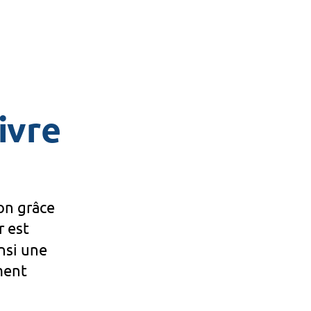
ivre
on grâce
r est
nsi une
ment