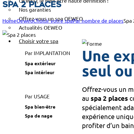
OEWEO, le bien-être haute définition !
Spa 2 places
Nos garanties
Offrez-vous un spa OEWEO
Home
Oeweo
Choisir votre spa
Par nombre de places
Spa 
Actualités OEWEO
Choisir votre spa
Une exp
Par IMPLANTATION
Spa extérieur
seul o
Spa intérieur
Offrez-vous un mo
Par USAGE
au
spa 2 places
co
Spa bien-être
spécialement adap
Spa de nage
expérience uniqu
profiter d’un bain