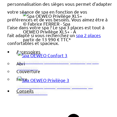
personnalisation des sièges vous permet d’adapter
votre séance de spa en fonction de vos
préférences et de vos besoins. Vous aimez être à
© Fabrice FERRER - Spa
l’aise dans votre spa ? Le spa 3 places est tout à
OEWEO Privilège XL5+ - À
fait adapté si vous recherchez un
spa 2 places
partir de 13 990 € TTC*
confortables et spacieux.
Accessoires
© Fabrice FERRER - Spa Confort 3 Habillage Urban Grey - À partir
Abri
de 8 990 € TTC*
Couverture
Filtre
© Fabrice FERRER - Spa Privilège 3 Habillage Urban Grey - À
Conseils
partir de 13 990 € TTC*