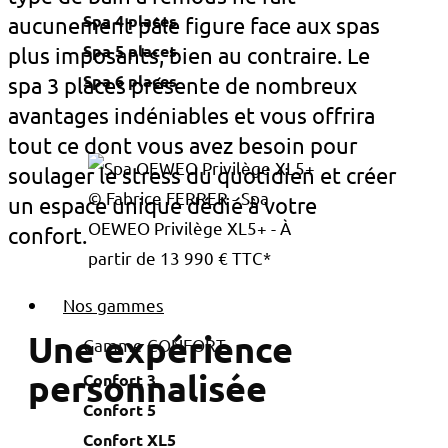
Spa 4 places
aucunement pâle figure face aux spas
Spa 5 places
plus imposants, bien au contraire. Le
Spa 6 places
spa 3 places présente de nombreux
avantages indéniables et vous offrira
tout ce dont vous avez besoin pour
soulager le stress du quotidien et créer
© Fabrice FERRER - Spa
un espace unique dédié à votre
OEWEO Privilège XL5+ - À
confort.
partir de 13 990 € TTC*
Nos gammes
Une expérience
Gamme CONFORT
personnalisée
Confort 3
Confort 5
Confort XL5