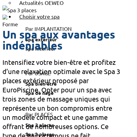
Actualités OEWEO
Choisir votre spa
Par IMPLANTATION
Un spa aux avantages
Spa extérieur
indéniables
Spa intérieur
Intensifiez votre bien-être et profitez
d’une relaxation optimale avec le Spa 3
Par USAGE
places extérieur proposé par
Spa bien-être
EuroPiscine. Opter pour un spa avec
Spa de nage
trois zones de massage uniques qui
représente un bon compromis entre
Par PLACES
un modèle compact et une gamme
Spa 2 places
offrant de nombreuses options. Ce
Spa 3 places
type de bain à remous ne fait