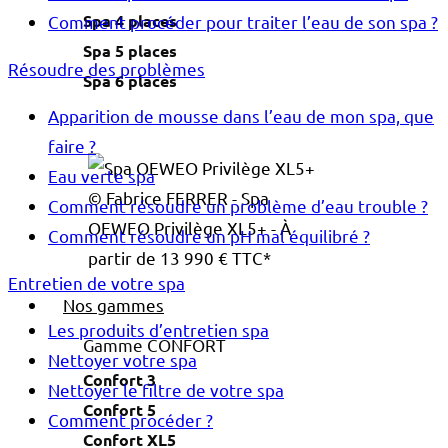
Spa 4 places
Comment procéder pour traiter l’eau de son spa ?
Spa 5 places
Résoudre des problèmes
Spa 6 places
Apparition de mousse dans l’eau de mon spa, que
faire ?
Eau verte spa
© Fabrice FERRER - Spa
Comment résoudre un problème d’eau trouble ?
OEWEO Privilège XL5+ - À
Comment résoudre un pH mal équilibré ?
partir de 13 990 € TTC*
Entretien de votre spa
Nos gammes
Les produits d’entretien spa
Gamme CONFORT
Nettoyer votre spa
Confort 3
Nettoyer le filtre de votre spa
Confort 5
Comment procéder ?
Confort XL5