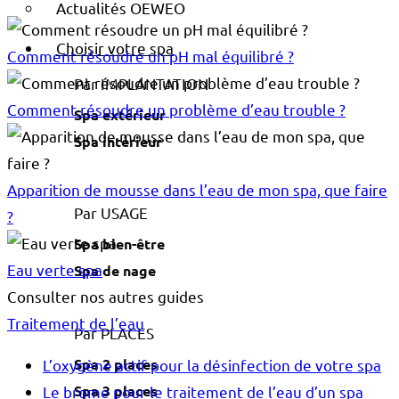
Actualités OEWEO
Choisir votre spa
Comment résoudre un pH mal équilibré ?
Par IMPLANTATION
Comment résoudre un problème d’eau trouble ?
Spa extérieur
Spa intérieur
Apparition de mousse dans l’eau de mon spa, que faire
Par USAGE
?
Spa bien-être
Eau verte spa
Spa de nage
Consulter nos autres guides
Traitement de l’eau
Par PLACES
Spa 2 places
L’oxygène actif pour la désinfection de votre spa
Spa 3 places
Le brome pour le traitement de l’eau d’un spa