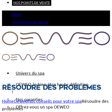
NOS POINTS DE VENTE
DEVIS
NOS POINTS DE VENTE
Univers du spa
OEWEO, le bien-être haute définition
Résoudre des problèmes
!
Nos garanties
Home
Oeweo
Nos conseils pour votre spa
Résoudre des
Offrez-vous un spa OEWEO
problèmes