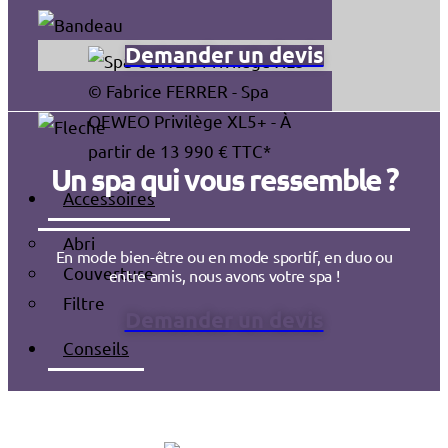
Demander un devis
© Fabrice FERRER - Spa
OEWEO Privilège XL5+ - À
partir de 13 990 € TTC*
Un spa qui vous ressemble ?
Accessoires
Abri
En mode bien-être ou en mode sportif, en duo ou
Couverture
entre amis, nous avons votre spa !
Filtre
Demander un devis
Conseils