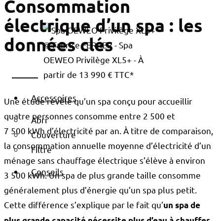
Consommation
électrique d’un spa : les
données clés
© Fabrice FERRER - Spa
OEWEO Privilège XL5+ - À
partir de 13 990 € TTC*
Accessoires
Une étude révèle qu’un spa conçu pour accueillir
quatre personnes consomme entre 2 500 et
Abri
7 500 kWh d’électricité par an. À titre de comparaison,
Couverture
la consommation annuelle moyenne d’électricité d’un
Filtre
ménage sans chauffage électrique s’élève à environ
Conseils
3 500 kWh. Un spa de plus grande taille consomme
généralement plus d’énergie qu’un spa plus petit.
Cette différence s’explique par le fait qu’
un spa de
plus grande capacité nécessite plus d’eau à chauffer