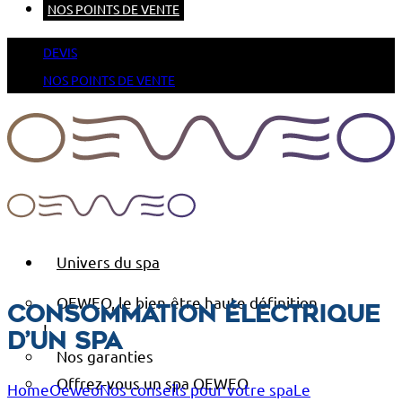
NOS POINTS DE VENTE
DEVIS
NOS POINTS DE VENTE
Univers du spa
OEWEO, le bien-être haute définition
Consommation électrique
!
d’un spa
Nos garanties
Offrez-vous un spa OEWEO
Home
Oeweo
Nos conseils pour votre spa
Le