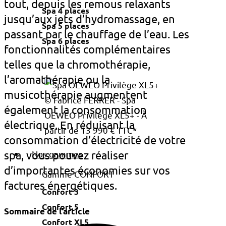
tout, depuis les remous relaxants
Spa 4 places
jusqu’aux jets d’hydromassage, en
Spa 5 places
passant par le chauffage de l’eau. Les
Spa 6 places
fonctionnalités complémentaires
telles que la chromothérapie,
l’aromathérapie ou la
musicothérapie augmentent
© Fabrice FERRER - Spa
également la consommation
OEWEO Privilège XL5+ - À
électrique. En réduisant la
partir de 13 990 € TTC*
consommation d’électricité de votre
Nos gammes
spa, vous pouvez réaliser
d’importantes économies sur vos
Gamme CONFORT
factures énergétiques.
Confort 3
Confort 5
Sommaire de l’article
Confort XL5