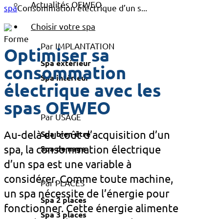
Actualités OEWEO
spa
Consommation électrique d’un s...
Choisir votre spa
Par IMPLANTATION
Optimiser sa
Spa extérieur
consommation
Spa intérieur
électrique avec les
spas OEWEO
Par USAGE
Au-delà du coût d’acquisition d’un
Spa bien-être
spa, la consommation électrique
Spa de nage
d’un spa est une variable à
considérer. Comme toute machine,
Par PLACES
un spa nécessite de l’énergie pour
Spa 2 places
fonctionner. Cette énergie alimente
Spa 3 places