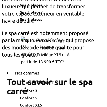
Spa 4 places
luxueux qui permet de transformer
Spa 5 places
votre espace extérieur en véritable
Spa 6 places
havre de paix.
Le spa carré est notamment proposé
par la marque
EuroPiscine
, qui propose
des modèles de haute qualité pour
© Fabrice FERRER - Spa
tous les goûts.
OEWEO Privilège XL5+ - À
partir de 13 990 € TTC*
Nos gammes
Tout savoir sur le spa
Gamme CONFORT
carré
Confort 3
Confort 5
Confort XL5