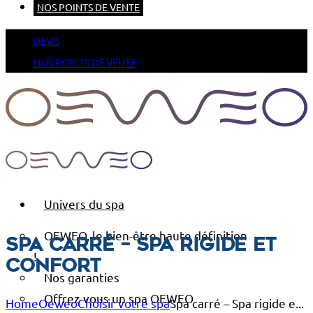
NOS POINTS DE VENTE
DEVIS
NOS POINTS DE VENTE
Univers du spa
OEWEO, le bien-être haute définition
Spa carré – Spa rigide et
!
confort
Nos garanties
Offrez-vous un spa OEWEO
Home
Oeweo
Choisir votre spa
Spa carré – Spa rigide e...