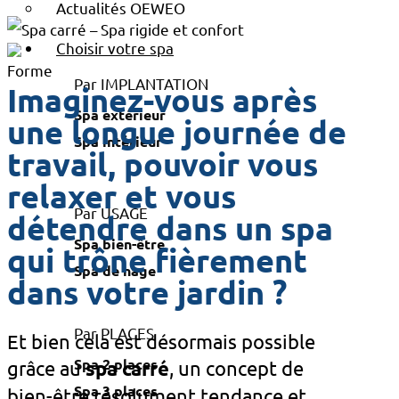
Actualités OEWEO
Choisir votre spa
Par IMPLANTATION
Imaginez-vous après
Spa extérieur
une longue journée de
Spa intérieur
travail, pouvoir vous
relaxer et vous
Par USAGE
détendre dans un spa
Spa bien-être
qui trône fièrement
Spa de nage
dans votre jardin ?
Par PLACES
Et bien cela est désormais possible
Spa 2 places
grâce au
spa carré
, un concept de
Spa 3 places
bien-être résolument tendance et