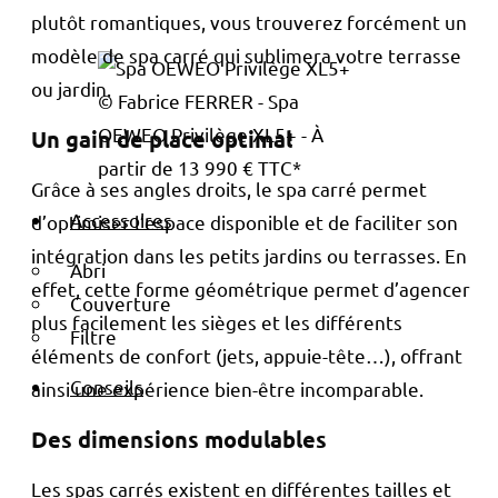
plutôt romantiques, vous trouverez forcément un
modèle de spa carré qui sublimera votre terrasse
ou jardin.
© Fabrice FERRER - Spa
OEWEO Privilège XL5+ - À
Un gain de place optimal
partir de 13 990 € TTC*
Grâce à ses angles droits, le spa carré permet
Accessoires
d’optimiser l’espace disponible et de faciliter son
intégration dans les petits jardins ou terrasses. En
Abri
effet, cette forme géométrique permet d’agencer
Couverture
plus facilement les sièges et les différents
Filtre
éléments de confort (jets, appuie-tête…), offrant
Conseils
ainsi une expérience bien-être incomparable.
Des dimensions modulables
Les spas carrés existent en différentes tailles et