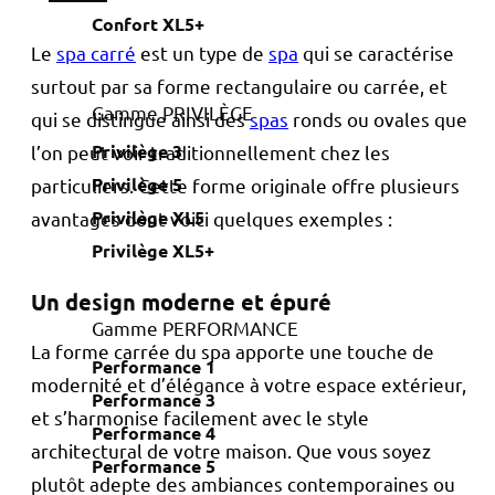
Confort XL5+
Le
spa carré
est un type de
spa
qui se caractérise
surtout par sa forme rectangulaire ou carrée, et
Gamme PRIVILÈGE
qui se distingue ainsi des
spas
ronds ou ovales que
Privilège 3
l’on peut voir traditionnellement chez les
Privilège 5
particuliers. Cette forme originale offre plusieurs
Privilège XL5
avantages dont voici quelques exemples :
Privilège XL5+
Un design moderne et épuré
Gamme PERFORMANCE
La forme carrée du spa apporte une touche de
Performance 1
modernité et d’élégance à votre espace extérieur,
Performance 3
et s’harmonise facilement avec le style
Performance 4
architectural de votre maison. Que vous soyez
Performance 5
plutôt adepte des ambiances contemporaines ou