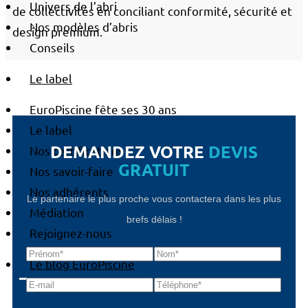
Univers de l’abri
de collectivités en conciliant conformité, sécurité et
Nos modèles d’abris
design premium.
Conseils
Le label
EuroPiscine fête ses 30 ans
Le label
DEMANDEZ VOTRE
DEVIS
Nos certifications
GRATUIT
Nos savoir-faire
Nos adhérents
Le partenaire le plus proche vous contactera dans les plus
Médiation
brefs délais !
Rejoignez-nous
Le blog EuroPiscine