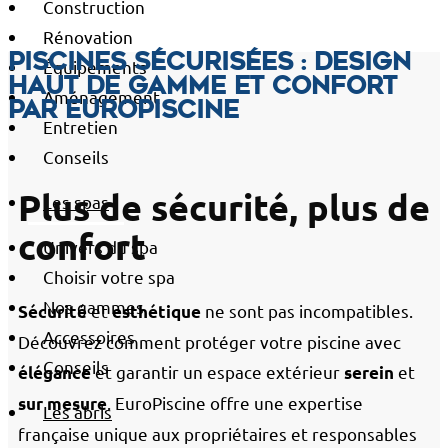
Construction
Rénovation
Piscines sécurisées : design
Équipements
haut de gamme et confort
Aménagement
par EuroPiscine
Entretien
Conseils
Plus de sécurité, plus de
Les spas
confort
Univers du spa
Choisir votre spa
Nos gammes
et
ne sont pas incompatibles.
Sécurité
esthétique
Accessoires
Découvrez comment protéger votre piscine avec
Conseils
et garantir un espace extérieur
et
élégance
serein
. EuroPiscine offre une expertise
sur mesure
Les abris
française unique aux propriétaires et responsables