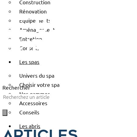
Construction
Rénovation
Équipements
Le blog
Aménagement
Entretien
europiscin
Conseils
Les spas
Univers du spa
Choisir votre spa
Rechercher
Nos gammes
Accessoires
Conseils
Les abris
Articles