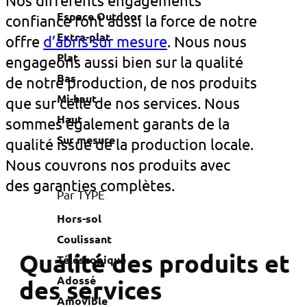
Nos différents engagements
Espace Outdoor
confiance font aussi la force de notre
Extra-plat
offre
d’abris sur mesure
. Nous nous
Plat
engageons aussi bien sur la qualité
Bas
de notre production, de nos produits
Mi-haut
que sur celle de nos services. Nous
Haut
sommes également garants de la
Sur mesure
qualité issue de la production locale.
Nous couvrons nos produits avec
des garanties complètes.
Par TYPE
Hors-sol
Coulissant
Qualité des produits et
Téléscopique
Adossé
des services
Amovible