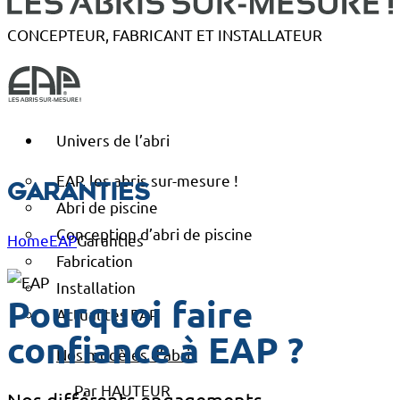
CONCEPTEUR, FABRICANT ET INSTALLATEUR
Univers de l’abri
EAP, les abris sur-mesure !
Garanties
Abri de piscine
Conception d’abri de piscine
Home
EAP
Garanties
Fabrication
Installation
Pourquoi faire
Actualités EAP
confiance à EAP ?
Nos modèles d’abris
Par HAUTEUR