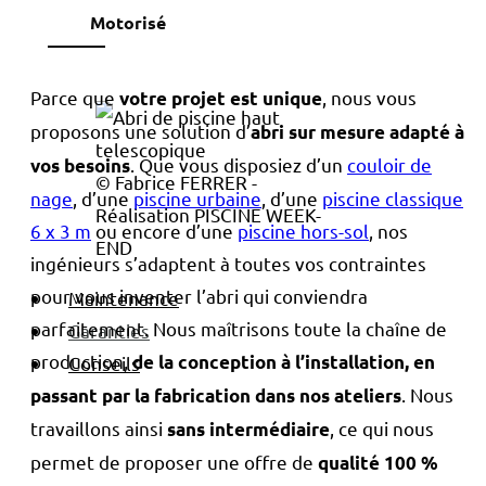
Motorisé
Parce que
, nous vous
votre projet est unique
proposons une solution d’
abri sur mesure adapté à
. Que vous disposiez d’un
couloir de
vos besoins
© Fabrice FERRER -
nage
, d’une
piscine urbaine
, d’une
piscine classique
Réalisation PISCINE WEEK-
6 x 3 m
ou encore d’une
piscine hors-sol
, nos
END
ingénieurs s’adaptent à toutes vos contraintes
pour vous inventer l’abri qui conviendra
Maintenance
parfaitement. Nous maîtrisons toute la chaîne de
Garanties
production,
de la conception à l’installation, en
Conseils
. Nous
passant par la fabrication dans nos ateliers
travaillons ainsi
, ce qui nous
sans intermédiaire
permet de proposer une offre de
qualité 100 %