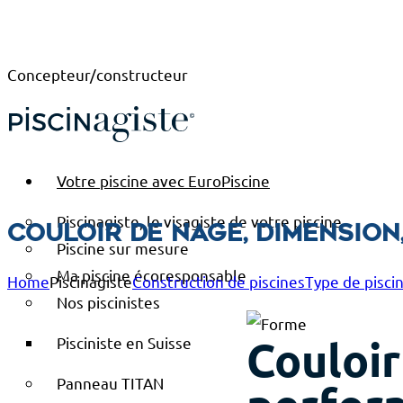
Concepteur/constructeur
Votre piscine avec EuroPiscine
Piscinagiste, le visagiste de votre piscine
Couloir de nage, dimension,
Piscine sur mesure
Ma piscine écoresponsable
Home
Piscinagiste
Construction de piscines
Type de pisci
Nos piscinistes
Couloir
Pisciniste en Suisse
Panneau TITAN