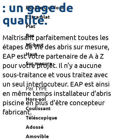
: un gage de
Espace Outdoor
qualité.
Extra-plat
Plat
Bas
Maîtrisant parfaitement toutes les
Mi-haut
étapes de vie des abris sur mesure,
Haut
EAP est votre partenaire de A à Z
Sur mesure
pour votre projet. Il n’y a aucune
sous-traitance et vous traitez avec
un seul interlocuteur. EAP est ainsi
Par TYPE
en même temps installateur d’abris
Hors-sol
piscine en plus d’être concepteur
Coulissant
fabricant.
Téléscopique
Adossé
Amovible