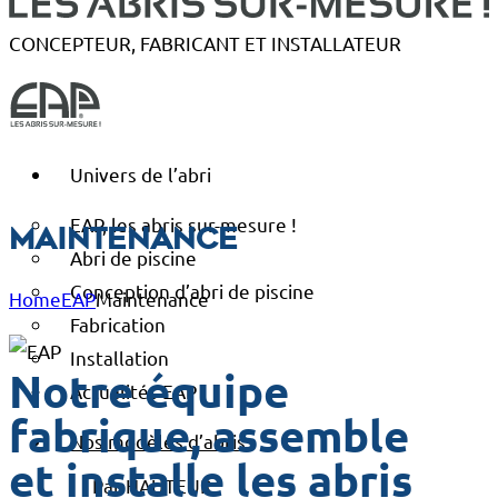
CONCEPTEUR, FABRICANT ET INSTALLATEUR
Univers de l’abri
EAP, les abris sur-mesure !
Maintenance
Abri de piscine
Conception d’abri de piscine
Home
EAP
Maintenance
Fabrication
Installation
Notre équipe
Actualités EAP
fabrique, assemble
Nos modèles d’abris
et installe les abris
Par HAUTEUR