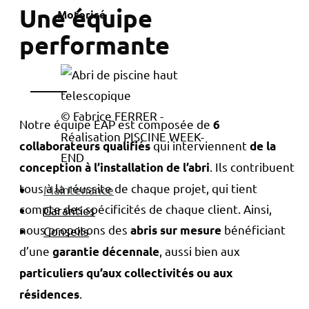
Une équipe
Motorisé
performante
© Fabrice FERRER -
Notre équipe EAP est composée de
6
Réalisation PISCINE WEEK-
qui interviennent
collaborateurs qualifiés
de la
END
. Ils contribuent
conception à l’installation de l’abri
tous à la réussite de chaque projet, qui tient
Maintenance
compte des spécificités de chaque client. Ainsi,
Garanties
nous proposons des
bénéficiant
abris sur mesure
Conseils
d’une
, aussi bien aux
garantie décennale
particuliers qu’aux collectivités ou aux
.
résidences