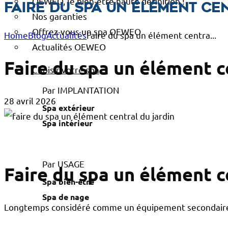
OEWEO, le bien-être haute définition !
Faire du spa un élément ce
Nos garanties
Offrez-vous un spa OEWEO
Home
Blog
Actualités
Faire du spa un élément centra...
Actualités OEWEO
Faire du spa un élément c
Choisir votre spa
Par IMPLANTATION
28 avril 2026
Spa extérieur
Spa intérieur
Par USAGE
Faire du spa un élément c
Spa bien-être
Spa de nage
Longtemps considéré comme un équipement secondaire, 