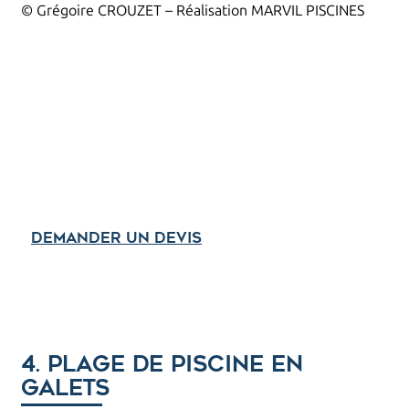
© Grégoire CROUZET – Réalisation MARVIL PISCINES
Vous avez un
projet ?
Décrivez votre projet piscine, spa ou abri, en neuf
comme en rénovation.
Demander un devis
4. Plage de piscine en
galets