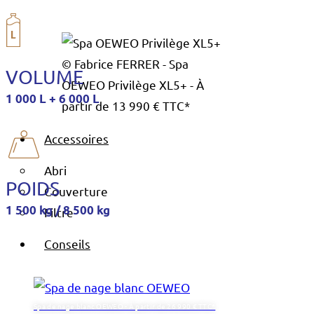
© Fabrice FERRER - Spa
VOLUME
OEWEO Privilège XL5+ - À
1 000 L + 6 000 L
partir de 13 990 € TTC*
Accessoires
Abri
POIDS
Couverture
1 500 kg / 8 500 kg
Filtre
Conseils
Spa de nage blanc OEWEO - À partir de 26 990 € TTC*