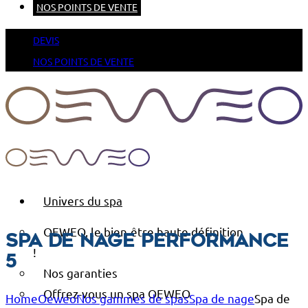
NOS POINTS DE VENTE
DEVIS
NOS POINTS DE VENTE
Univers du spa
OEWEO, le bien-être haute définition
Spa de nage Performance
!
5
Nos garanties
Offrez-vous un spa OEWEO
Home
Oeweo
Nos gammes de spas
Spa de nage
Spa de