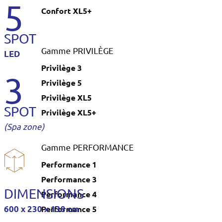
5
Confort XL5+
SPOT
Gamme PRIVILÈGE
LED
Privilège 3
3
Privilège 5
Privilège XL5
SPOT
Privilège XL5+
(Spa zone)
Gamme PERFORMANCE
Performance 1
Performance 3
DIMENSIONS
Performance 4
Performance 5
600 x 230 x 138 cm