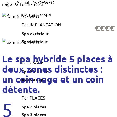
Actualités OEWEO
nage Performance 5
Choisir votre spa
Par IMPLANTATION
€€€€
Spa extérieur
Spa intérieur
Le spa hybride 5 places à
Par USAGE
deux zones distinctes :
Spa bien-être
un coin nage et un coin
Spa de nage
détente.
Par PLACES
5
Spa 2 places
Spa 3 places