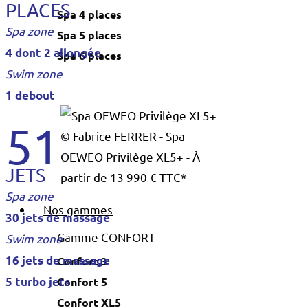
PLACES
Spa 4 places
Spa zone
Spa 5 places
4 dont 2 allongée
Spa 6 places
Swim zone
1 debout
51
© Fabrice FERRER - Spa
OEWEO Privilège XL5+ - À
JETS
partir de 13 990 € TTC*
Spa zone
Nos gammes
30 jets de massage
Gamme CONFORT
Swim zone
16 jets de massage
Confort 3
Confort 5
5 turbo jets
Confort XL5