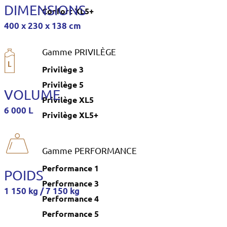
DIMENSIONS
Confort XL5+
400 x 230 x 138 cm
Gamme PRIVILÈGE
Privilège 3
Privilège 5
VOLUME
Privilège XL5
6 000 L
Privilège XL5+
Gamme PERFORMANCE
Performance 1
POIDS
Performance 3
1 150 kg / 7 150 kg
Performance 4
Performance 5