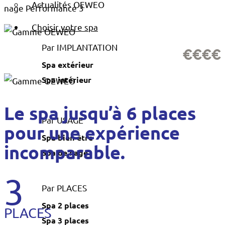
Actualités OEWEO
nage Performance 3
Choisir votre spa
Par IMPLANTATION
€€€€
Spa extérieur
Spa intérieur
Le spa jusqu’à 6 places
Par USAGE
pour une expérience
Spa bien-être
incomparable.
Spa de nage
3
Par PLACES
Spa 2 places
PLACES
Spa 3 places