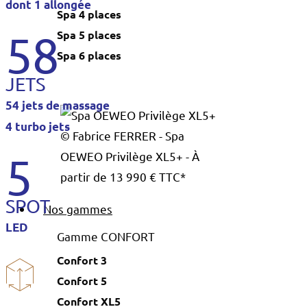
dont 1 allongée
Spa 4 places
58
Spa 5 places
Spa 6 places
JETS
54 jets de massage
4 turbo jets
© Fabrice FERRER - Spa
5
OEWEO Privilège XL5+ - À
partir de 13 990 € TTC*
SPOT
Nos gammes
LED
Gamme CONFORT
Confort 3
Confort 5
Confort XL5