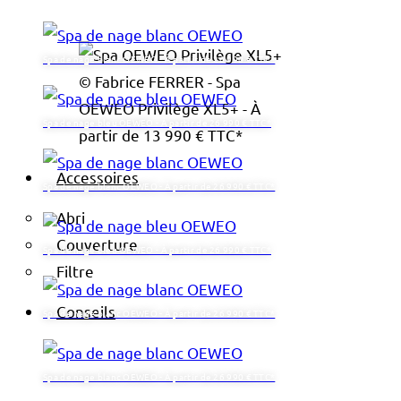
Spa de nage blanc OEWEO - À partir de 26 990 € TTC*
© Fabrice FERRER - Spa
OEWEO Privilège XL5+ - À
Spa de nage bleu OEWEO - À partir de 26 990 € TTC*
partir de 13 990 € TTC*
Accessoires
Spa de nage blanc OEWEO - À partir de 26 990 € TTC*
Abri
Couverture
Spa de nage bleu OEWEO - À partir de 26 990 € TTC*
Filtre
Conseils
Spa de nage blanc OEWEO - À partir de 26 990 € TTC*
Spa de nage blanc OEWEO - À partir de 26 990 € TTC*