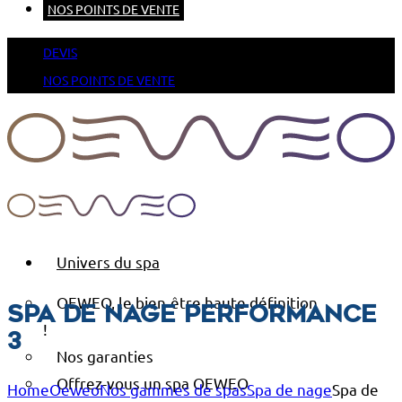
NOS POINTS DE VENTE
DEVIS
NOS POINTS DE VENTE
Univers du spa
OEWEO, le bien-être haute définition
Spa de nage Performance
!
3
Nos garanties
Offrez-vous un spa OEWEO
Home
Oeweo
Nos gammes de spas
Spa de nage
Spa de