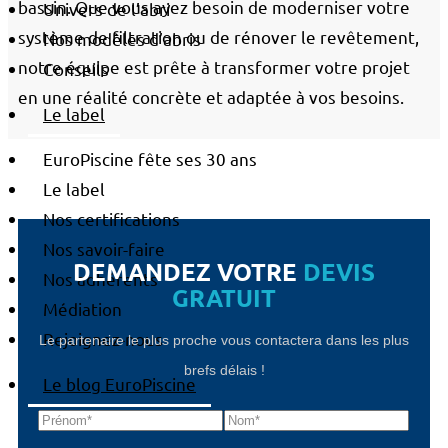
bassin. Que vous ayez besoin de moderniser votre
Univers de l’abri
système de filtration ou de rénover le revêtement,
Nos modèles d’abris
notre équipe est prête à transformer votre projet
Conseils
en une réalité concrète et adaptée à vos besoins.
Le label
EuroPiscine fête ses 30 ans
Le label
Nos certifications
Nos savoir-faire
DEMANDEZ VOTRE
DEVIS
Nos adhérents
GRATUIT
Médiation
Rejoignez-nous
Le partenaire le plus proche vous contactera dans les plus
brefs délais !
Le blog EuroPiscine