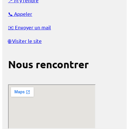
📍
M’y rendre
📞
Appeler
✉️
Envoyer un mail
🌐
Visiter le site
Nous rencontrer