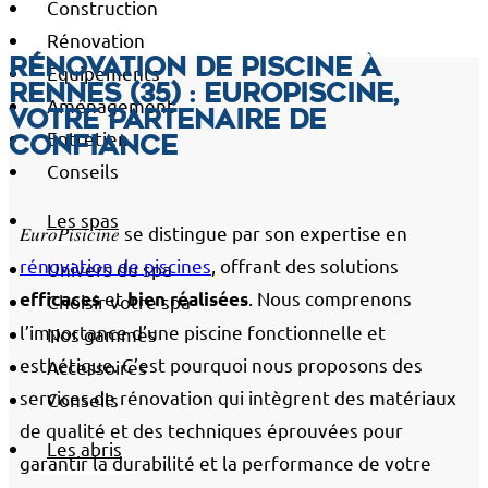
Construction
Rénovation
Rénovation de piscine à
Équipements
Rennes (35) : EuroPiscine,
Aménagement
votre partenaire de
Entretien
confiance
Conseils
Les spas
𝐸𝑢𝑟𝑜𝑃𝑖𝑠𝑖𝑐𝑖𝑛𝑒 se distingue par son expertise en
rénovation de piscines
, offrant des solutions
Univers du spa
et
. Nous comprenons
efficaces
bien réalisées
Choisir votre spa
l’importance d’une piscine fonctionnelle et
Nos gammes
esthétique. C’est pourquoi nous proposons des
Accessoires
services de rénovation qui intègrent des matériaux
Conseils
de qualité et des techniques éprouvées pour
Les abris
garantir la durabilité et la performance de votre