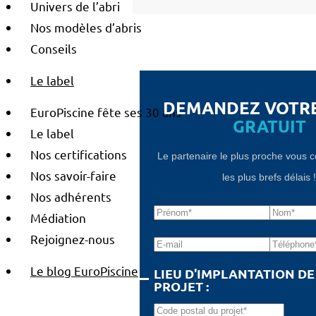
Univers de l’abri
Nos modèles d’abris
Conseils
Le label
DEMANDEZ VOTR
EuroPiscine fête ses 30 ans
GRATUIT
Le label
Nos certifications
Le partenaire le plus proche vous 
Nos savoir-faire
les plus brefs délais 
Nos adhérents
Médiation
Rejoignez-nous
Le blog EuroPiscine
LIEU D'IMPLANTATION D
PROJET :