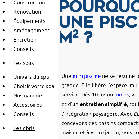
Construction
Pourquo
Rénovation
une pisc
Équipements
Aménagement
m² ?
Entretien
Conseils
Les spas
Une
mini piscine
ne se résume pa
Univers du spa
grande. Elle libère l’espace, mul
Choisir votre spa
service. Dès 10 m² ou
moins
, vo
Nos gammes
et d’un
, tou
entretien simplifié
Accessoires
l’intégration paysagère. Avec
Eu
Conseils
concevons des bassins compacts
Les abris
maison et à votre jardin, sans c