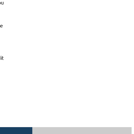
ou
de
it