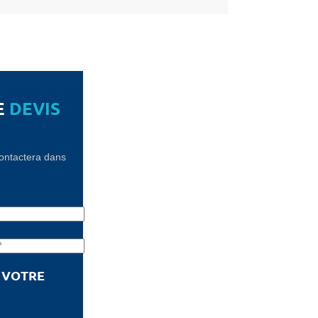
E
DEVIS
contactera dans
!
E VOTRE