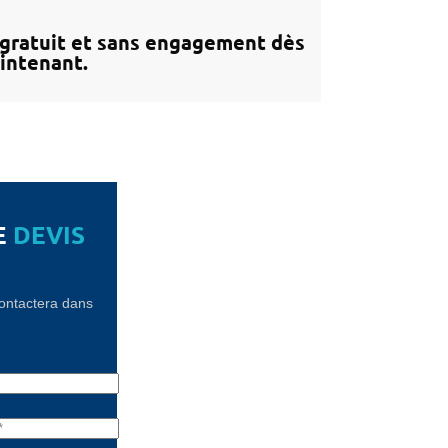
gratuit et sans engagement dès
intenant.
E
DEVIS
contactera dans
!