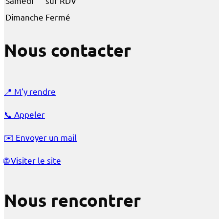
Samedi
sur RDV
Dimanche
Fermé
Nous contacter
📍
M’y rendre
📞
Appeler
✉️
Envoyer un mail
🌐
Visiter le site
Nous rencontrer