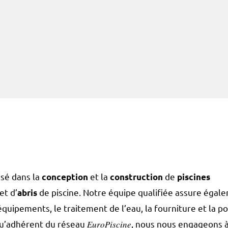
isé dans la
et la
de
conception
construction
piscines
et d’
de piscine. Notre équipe qualifiée assure égal
abris
équipements, le traitement de l’eau, la fourniture et la p
dhérent du réseau 𝐸𝑢𝑟𝑜𝑃𝑖𝑠𝑐𝑖𝑛𝑒, nous nous engageons 