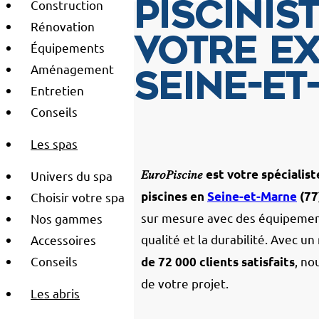
Construction
Piscinist
Rénovation
votre ex
Équipements
Aménagement
Seine-et
Entretien
Conseils
Les spas
𝐸𝑢𝑟𝑜𝑃𝑖𝑠𝑐𝑖𝑛𝑒 est votre spé
Univers du spa
piscines en
Seine-et-Marne
(77
Choisir votre spa
sur mesure avec des équipement
Nos gammes
qualité et la durabilité. Avec u
Accessoires
Conseils
, n
de 72 000 clients satisfaits
de votre projet.
Les abris