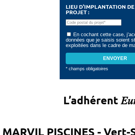
LIEU D'IMPLANTATION D
PROJET :
En cochant cette case, j'ac
données que je saisis soient s
exploitées dans le cadre de 
* champs obligatoires
L’adhérent 𝐸𝑢𝑟
MARVIL PISCINES - Vert-S