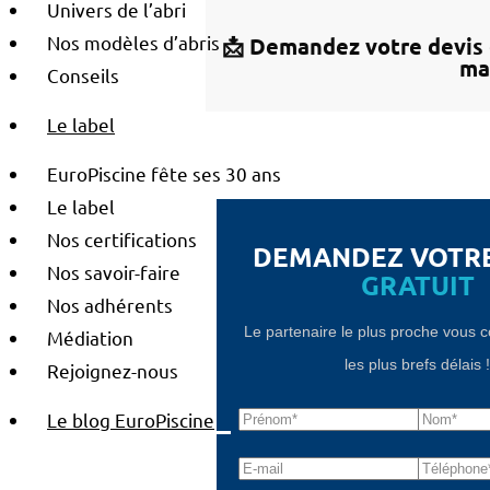
Univers de l’abri
Nos modèles d’abris
📩 Demandez votre devis 
ma
Conseils
Le label
EuroPiscine fête ses 30 ans
Le label
Nos certifications
DEMANDEZ VOTR
Nos savoir-faire
GRATUIT
Nos adhérents
Le partenaire le plus proche vous 
Médiation
les plus brefs délais 
Rejoignez-nous
Le blog EuroPiscine