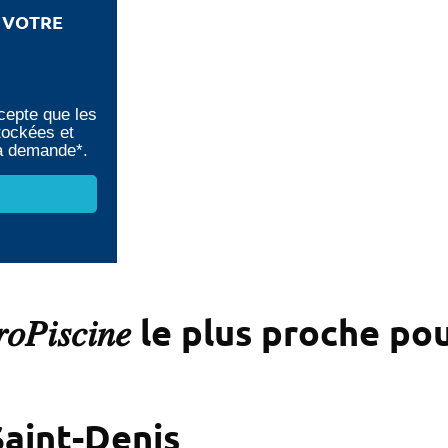
E VOTRE
cepte que les
tockées et
ma demande*.
𝑜𝑃𝑖𝑠𝑐𝑖𝑛𝑒 le plus proche 
aint-Denis