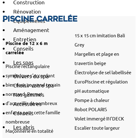
Construction
Rénovation
Piscine carrelée
Équipements
Aménagement
15 x 15 cm imitation Bali
Entretien
Piscine de 12 x 6 m
Grey
Conseils
carrelée
Margelles et plage en
Les spas
travertin beige
Piscine rectangulaire
Électrolyse de sel labellisée
symétrique s’accordant
Univers du spa
EuroPiscine et régulation
bien dans ce grand terrain
Choisir votre spa
pH automatique
normand. Permet
Nos gammes
Pompe à chaleur
d’accueillir de nombreux
Accessoires
Robot POLARIS
enfants pour cette famille
Conseils
Volet immergé IN’DECK
nombreuse
Les abris
Escalier toute largeur
Maçonnerie en totalité