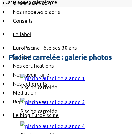
Carrelage en grès cérame
Univers de l’abri
Nos modèles d’abris
Conseils
Le label
EuroPiscine fête ses 30 ans
Piscine carrelée : galerie photos
Le label
Nos certifications
Nos savoir-faire
Nos adhérents
Piscine carrelée
Médiation
Rejoignez-nous
Piscine carrelée
Le blog EuroPiscine