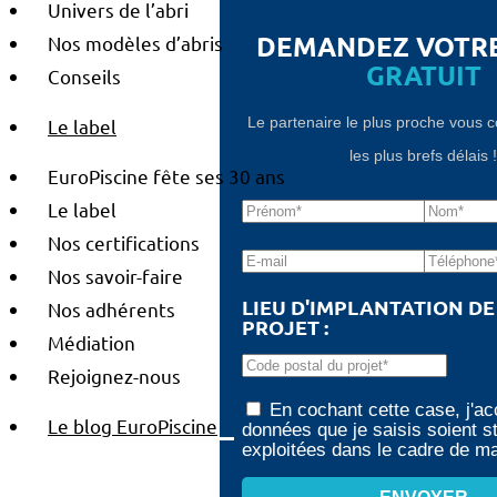
Univers de l’abri
DEMANDEZ VOTR
Nos modèles d’abris
GRATUIT
Conseils
Le partenaire le plus proche vous 
Le label
les plus brefs délais 
EuroPiscine fête ses 30 ans
Le label
Nos certifications
Nos savoir-faire
LIEU D'IMPLANTATION D
Nos adhérents
PROJET :
Médiation
Rejoignez-nous
En cochant cette case, j'ac
Le blog EuroPiscine
données que je saisis soient s
exploitées dans le cadre de 