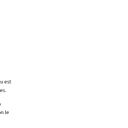
au est
es.
n
on le