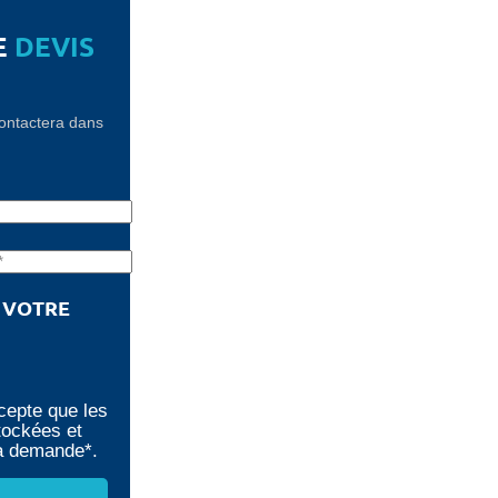
E
DEVIS
contactera dans
!
E VOTRE
cepte que les
tockées et
ma demande*.