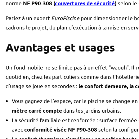
norme
selon le
NF P90‑308 (
couvertures de sécurité
)
Parlez à un expert
EuroPiscine
pour dimensionner le bo
cadrons le projet, du plan d’exécution à la mise en serv
Avantages et usages
Un fond mobile ne se limite pas à un effet “waouh”. Il 
quotidien, chez les particuliers comme dans l’hôtellerie
d’usage se joue en secondes :
le confort demeure, la c
Vous gagnez de l’espace, car la piscine se change en 
dans les jardins urbains.
mètre carré compte
La sécurité familiale est renforcée : surface fermée e
avec
selon la configur
conformité visée NF P90‑308
Le confort thermique s’améliore : en position haute, 