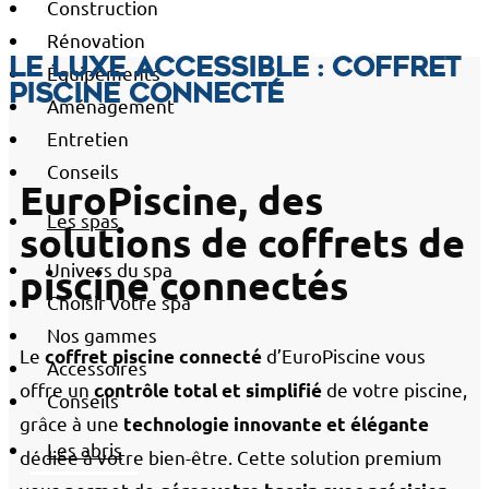
Construction
Rénovation
Le luxe accessible : Coffret
Équipements
piscine connecté
Aménagement
Entretien
Conseils
EuroPiscine, des
Les spas
solutions de coffrets de
Univers du spa
piscine connectés
Choisir votre spa
Nos gammes
Le
d’EuroPiscine vous
coffret piscine connecté
Accessoires
offre un
de votre piscine,
contrôle total et simplifié
Conseils
grâce à une
technologie innovante et élégante
Les abris
dédiée à votre bien-être. Cette solution premium