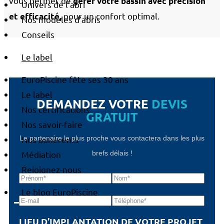
vous permet de
gérer votre bassin avec précision
Univers de l’abri
pour un confort optimal.
et efficacité,
Nos modèles d’abris
Conseils
Le label
EuroPiscine fête ses 30 ans
Le label
DEMANDEZ VOTRE
DEVIS
Nos certifications
GRATUIT
Nos savoir-faire
Le partenaire le plus proche vous contactera dans les plus
Nos adhérents
brefs délais !
Médiation
Rejoignez-nous
Le blog EuroPiscine
LIEU D'IMPLANTATION DE VOTRE PROJET