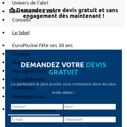
Univers de l’abri
📩 Demandez votre devis gratuit et sans
Nos modèles d’abris
engagement dès maintenant !
Conseils
Le label
EuroPiscine fête ses 30 ans
Le label
Nos certifications
DEMANDEZ VOTRE
DEVIS
GRATUIT
Nos savoir-faire
Nos adhérents
Le partenaire le plus proche vous contactera dans les plus
Médiation
brefs délais !
Rejoignez-nous
Le blog EuroPiscine