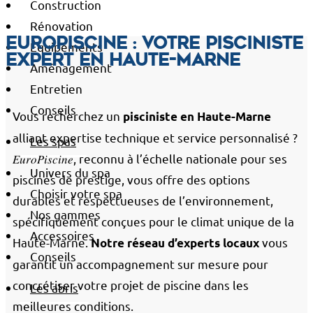
Construction
Rénovation
EuroPiscine : votre pisciniste
Équipements
expert en Haute-Marne
Aménagement
Entretien
Conseils
Vous recherchez un
pisciniste en Haute-Marne
alliant expertise technique et service personnalisé ?
Les spas
𝐸𝑢𝑟𝑜𝑃𝑖𝑠𝑐𝑖𝑛𝑒, reconnu à l’échelle nationale pour ses
Univers du spa
piscines de prestige, vous offre des options
Choisir votre spa
durables et respectueuses de l’environnement,
Nos gammes
spécifiquement conçues pour le climat unique de la
Accessoires
Haute-Marne.
vous
Notre réseau d’experts locaux
Conseils
garantit un accompagnement sur mesure pour
concrétiser votre projet de piscine dans les
Les abris
meilleures conditions.