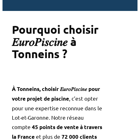
Pourquoi choisir
𝐸𝑢𝑟𝑜𝑃𝑖𝑠𝑐𝑖𝑛𝑒 à
Tonneins ?
À Tonneins, choisir 𝐸𝑢𝑟𝑜𝑃𝑖𝑠𝑐𝑖𝑛𝑒 pour
, c’est opter
votre projet de piscine
pour une expertise reconnue dans le
Lot-et-Garonne. Notre réseau
compte
45 points de vente à travers
et plus de
la France
72 000 clients