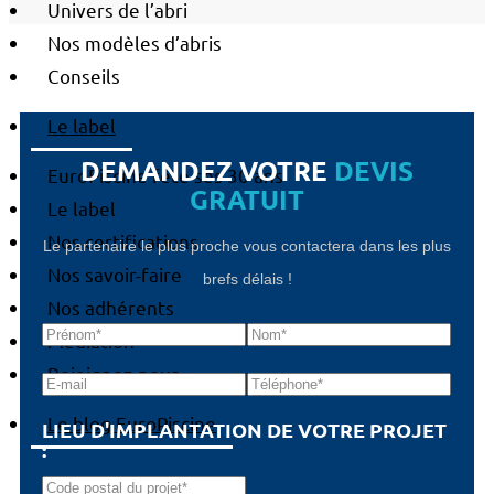
Univers de l’abri
Nos modèles d’abris
Conseils
Le label
DEMANDEZ VOTRE
DEVIS
EuroPiscine fête ses 30 ans
GRATUIT
Le label
Nos certifications
Le partenaire le plus proche vous contactera dans les plus
Nos savoir-faire
brefs délais !
Nos adhérents
Médiation
Rejoignez-nous
Le blog EuroPiscine
LIEU D'IMPLANTATION DE VOTRE PROJET
: