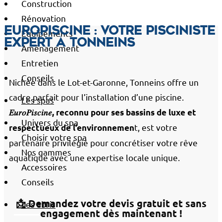
Construction
Rénovation
EuroPiscine : votre pisciniste
Équipements
expert à Tonneins
Aménagement
Entretien
Conseils
Nichée dans le Lot-et-Garonne, Tonneins offre un
cadre parfait pour l’installation d’une piscine.
Les spas
𝐸𝑢𝑟𝑜𝑃𝑖𝑠𝑐𝑖𝑛𝑒, reconnu pour ses bassins de luxe et
Univers du spa
t, est votre
respectueux de l’environnemen
Choisir votre spa
partenaire privilégié pour concrétiser votre rêve
Nos gammes
aquatique avec une expertise locale unique.
Accessoires
Conseils
📩 Demandez votre devis gratuit et sans
Les abris
engagement dès maintenant !