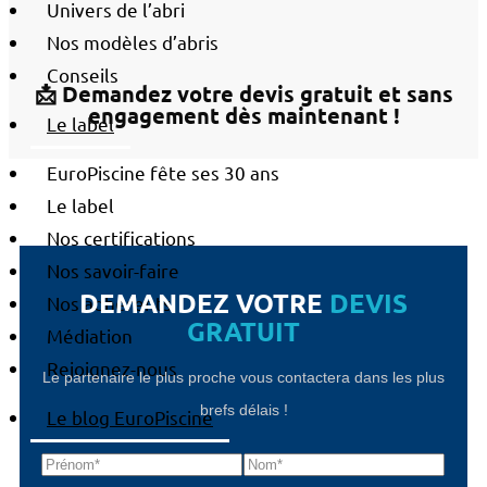
Univers de l’abri
Nos modèles d’abris
Conseils
📩 Demandez votre devis gratuit et sans
engagement dès maintenant !
Le label
EuroPiscine fête ses 30 ans
Le label
Nos certifications
Nos savoir-faire
DEMANDEZ VOTRE
DEVIS
Nos adhérents
GRATUIT
Médiation
Rejoignez-nous
Le partenaire le plus proche vous contactera dans les plus
brefs délais !
Le blog EuroPiscine