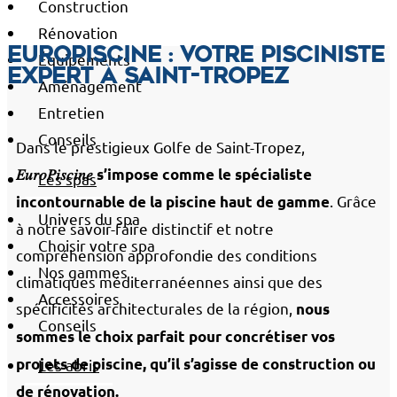
Construction
Rénovation
EuroPiscine : votre pisciniste
Équipements
expert à Saint-Tropez
Aménagement
Entretien
Conseils
Dans le prestigieux Golfe de Saint-Tropez,
𝐸𝑢𝑟𝑜𝑃𝑖𝑠𝑐𝑖𝑛𝑒 s’impose comme le spécialiste
Les spas
. Grâce
incontournable de la piscine haut de gamme
Univers du spa
à notre savoir-faire distinctif et notre
Choisir votre spa
compréhension approfondie des conditions
Nos gammes
climatiques méditerranéennes ainsi que des
Accessoires
spécificités architecturales de la région,
nous
Conseils
sommes le choix parfait pour concrétiser vos
projets de piscine, qu’il s’agisse de construction ou
Les abris
de rénovation.