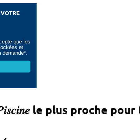
E VOTRE
cepte que les
tockées et
ma demande*.
𝑃𝑖𝑠𝑐𝑖𝑛𝑒 le plus proche p