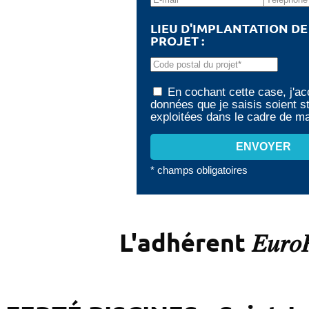
LIEU D'IMPLANTATION D
PROJET :
En cochant cette case, j'ac
données que je saisis soient s
exploitées dans le cadre de 
* champs obligatoires
L'adhérent 𝐸𝑢𝑟𝑜