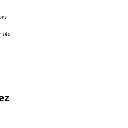
ions
risés
hez