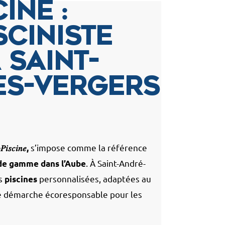
ine :
sciniste
 Saint-
es-Vergers
s’impose comme la référence
𝑠𝑐𝑖𝑛𝑒,
. À Saint-André-
 de gamme dans l’Aube
es
personnalisées, adaptées au
piscines
ne démarche écoresponsable pour les