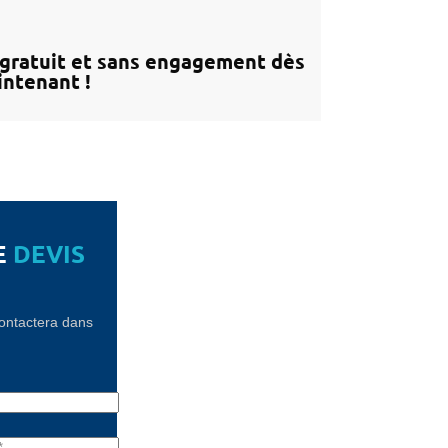
gratuit et sans engagement dès
ntenant !
E
DEVIS
contactera dans
!