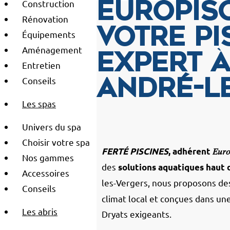
Construction
EuroPisc
Rénovation
votre pi
Équipements
Aménagement
expert à
Entretien
Conseils
André-l
Les spas
Univers du spa
Choisir votre spa
FERTÉ PISCINES
, adhérent 𝐸𝑢𝑟𝑜𝑃𝑖
Nos gammes
des
solutions aquatiques haut
Accessoires
les-Vergers, nous proposons d
Conseils
climat local et conçues dans u
Les abris
Dryats exigeants.