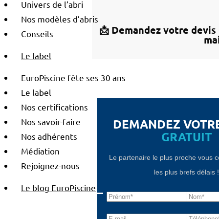
Univers de l’abri
Nos modèles d’abris
📩 Demandez votre devis 
Conseils
mai
Le label
EuroPiscine fête ses 30 ans
Le label
Nos certifications
DEMANDEZ VOTR
Nos savoir-faire
GRATUIT
Nos adhérents
Médiation
Le partenaire le plus proche vous 
Rejoignez-nous
les plus brefs délais 
Le blog EuroPiscine