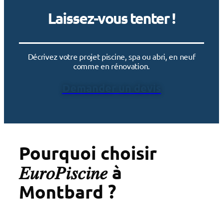
Laissez-vous tenter !
Décrivez votre projet piscine, spa ou abri, en neuf
comme en rénovation.
Demander un devis
Pourquoi choisir
𝐸𝑢𝑟𝑜𝑃𝑖𝑠𝑐𝑖𝑛𝑒 à
Montbard ?