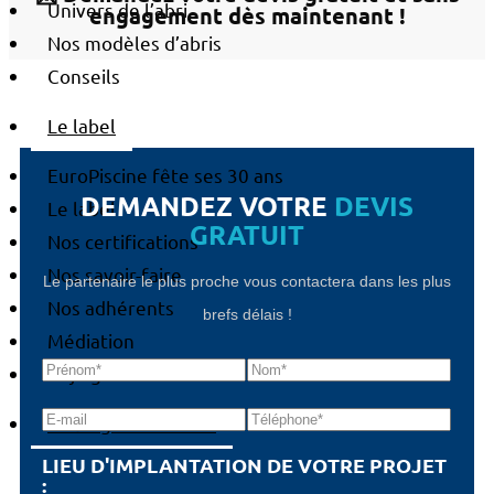
Univers de l’abri
engagement dès maintenant !
Nos modèles d’abris
Conseils
Le label
EuroPiscine fête ses 30 ans
DEMANDEZ VOTRE
DEVIS
Le label
GRATUIT
Nos certifications
Nos savoir-faire
Le partenaire le plus proche vous contactera dans les plus
Nos adhérents
brefs délais !
Médiation
Rejoignez-nous
Le blog EuroPiscine
LIEU D'IMPLANTATION DE VOTRE PROJET
: