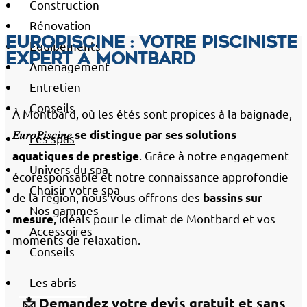
Construction
Rénovation
EuroPiscine : votre pisciniste
Équipements
expert à Montbard
Aménagement
Entretien
Conseils
À Montbard, où les étés sont propices à la baignade,
𝐸𝑢𝑟𝑜𝑃𝑖𝑠𝑐𝑖𝑛𝑒 se distingue par ses solutions
Les spas
. Grâce à notre engagement
aquatiques de prestige
Univers du spa
écoresponsable et notre connaissance approfondie
Choisir votre spa
de la région, nous vous offrons des
bassins sur
Nos gammes
, idéals pour le climat de Montbard et vos
mesure
Accessoires
moments de relaxation.
Conseils
Les abris
📩 Demandez votre devis gratuit et sans