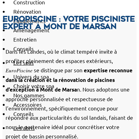
Construction
Rénovation
EuroPiscine : votre pisciniste
Équipements
expert à Mont de Marsan
Aménagement
Entretien
Conseils
Dans les Landes, où le climat tempéré invite à
profiter pleinement des espaces extérieurs,
Les spas
𝐸𝑢𝑟𝑜𝑃𝑖𝑠𝑐𝑖𝑛𝑒 se distingue par son
expertise reconnue
Univers du spa
dans la création et la rénovation de piscines
Choisir votre spa
n. Nous adoptons une
d’exception à Mont de Marsa
Nos gammes
approche personnalisée et respectueuse de
Accessoires
l’environnement, spécifiquement conçue pour
Conseils
répondre aux particularités du sol landais, faisant de
nous le partenaire idéal pour concrétiser votre
Les abris
projet de bassin personnalisé.