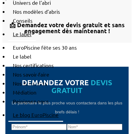
Univers de l’abri
Nos modèles d’abris
Conseils
📩 Demandez votre devis gratuit et sans
engagement dès maintenant !
Le label
EuroPiscine fête ses 30 ans
Le label
Nos certifications
Nos savoir-faire
DEMANDEZ VOTRE
DEVIS
Nos adhérents
GRATUIT
Médiation
Rejoignez-nous
Le partenaire le plus proche vous contactera dans les plus
brefs délais !
Le blog EuroPiscine