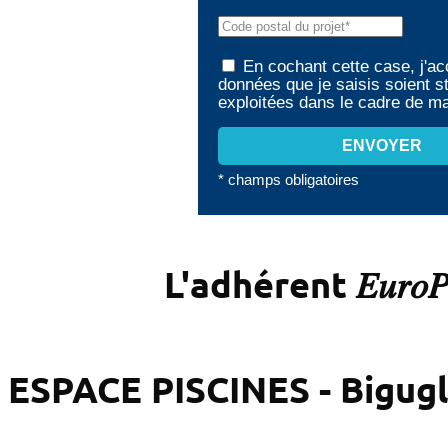
En cochant cette case, j'ac
données que je saisis soient s
exploitées dans le cadre de 
* champs obligatoires
L'adhérent 𝐸𝑢𝑟𝑜
ESPACE PISCINES - Bigugl