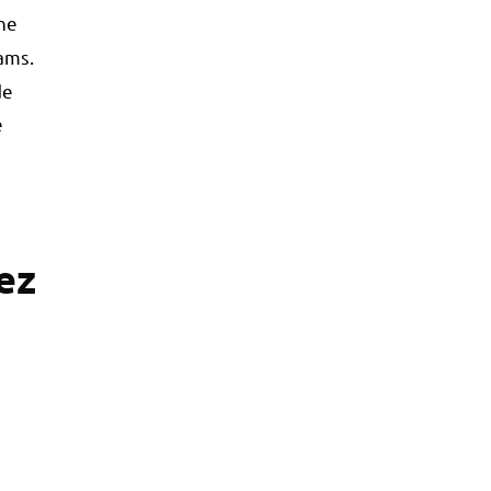
une
ams.
de
e
hez