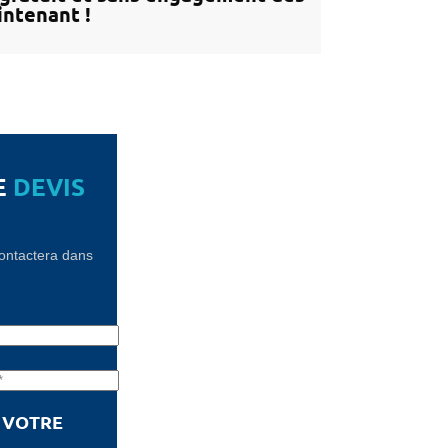
ntenant !
E
DEVIS
contactera dans
!
E VOTRE