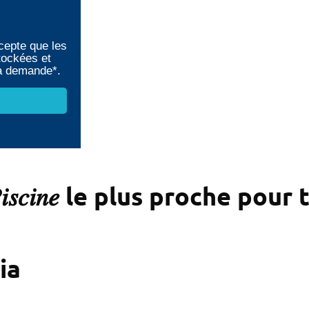
cepte que les
tockées et
ma demande*.
𝑖𝑠𝑐𝑖𝑛𝑒 le plus proche po
ia