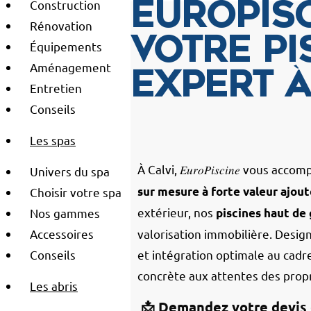
Construction
EuroPisc
Rénovation
votre pi
Équipements
Aménagement
expert à
Entretien
Conseils
Les spas
À Calvi,
𝐸𝑢𝑟𝑜𝑃𝑖𝑠𝑐𝑖𝑛𝑒
vous accomp
Univers du spa
sur mesure à forte valeur ajout
Choisir votre spa
extérieur, nos
Nos gammes
piscines haut d
Accessoires
valorisation immobilière. Design,
Conseils
et intégration optimale au cadr
concrète aux attentes des propr
Les abris
📩 Demandez votre devis 