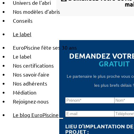
Univers de l’abri
mai
Nos modèles d’abris
Conseils
Le label
EuroPiscine fête ses 30 ans
DEMANDEZ VOTR
Le label
GRATUIT
Nos certifications
Nos savoir-faire
Le partenaire le plus proche vous 
Nos adhérents
les plus brefs délais 
Médiation
Rejoignez-nous
Le blog EuroPiscine
LIEU D'IMPLANTATION D
PROJET :