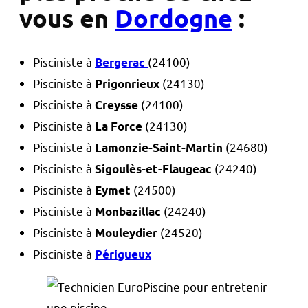
vous en
Dordogne
:
Pisciniste à
(24100)
Bergerac
Pisciniste à
(24130)
Prigonrieux
Pisciniste à
(24100)
Creysse
Pisciniste à
(24130)
La Force
Pisciniste à
(24680)
Lamonzie-Saint-Martin
Pisciniste à
(24240)
Sigoulès-et-Flaugeac
Pisciniste à
(24500)
Eymet
Pisciniste à
(24240)
Monbazillac
Pisciniste à
(24520)
Mouleydier
Pisciniste à
Périgueux