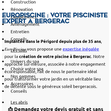
Construction
Rénovation
EuroPiscine : votre pisciniste
Équipements
expert à Bergerac
Aménagement
Entretien
Conseils
,
Implantée dans le Périgord depuis plus de 35 ans
𝐸𝑢𝑟𝑜𝑃𝑖𝑠𝑐𝑖𝑛𝑒 vous propose une
expertise inégalée
Les spas
pour la
. Notre
création de votre piscine à Bergerac
Univers du spa
approche sur-mesure, associée à notre engagement
Choisir votre spa
écoresponsable, fait de nous le partenaire idéal
Nos gammes
pour transformer votre jardin en un véritable lieu
Accessoires
de détente sous le généreux soleil bergeracois.
Conseils
Les abris
📩 Demandez votre devis gratuit et sans