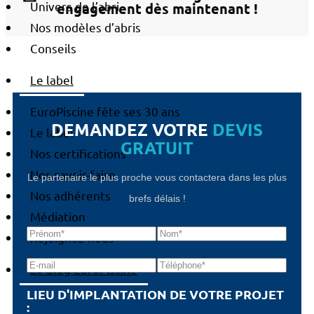
Univers de l’abri
engagement dès maintenant !
Nos modèles d’abris
Conseils
Le label
EuroPiscine fête ses 30 ans
DEMANDEZ VOTRE
DEVIS
Le label
GRATUIT
Nos certifications
Nos savoir-faire
Le partenaire le plus proche vous contactera dans les plus
Nos adhérents
brefs délais !
Médiation
Rejoignez-nous
Le blog EuroPiscine
LIEU D'IMPLANTATION DE VOTRE PROJET
: