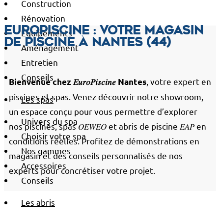
Construction
Rénovation
EuroPiscine : votre magasin
Équipements
de piscine à Nantes (44)
Aménagement
Entretien
Conseils
, votre expert en
Bienvenue chez 𝐸𝑢𝑟𝑜𝑃𝑖𝑠𝑐𝑖𝑛𝑒 Nantes
piscines et spas. Venez découvrir notre showroom,
Les spas
un espace conçu pour vous permettre d’explorer
Univers du spa
nos piscines, spas 𝑂𝐸𝑊𝐸𝑂 et abris de piscine 𝐸𝐴𝑃 en
Choisir votre spa
conditions réelles. Profitez de démonstrations en
Nos gammes
magasin et des conseils personnalisés de nos
Accessoires
experts pour concrétiser votre projet.
Conseils
Les abris