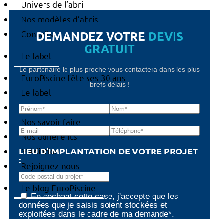
Univers de l’abri
Nos modèles d’abris
DEMANDEZ VOTRE
DEVIS
Conseils
GRATUIT
Le label
Le partenaire le plus proche vous contactera dans les plus
EuroPiscine fête ses 30 ans
brefs délais !
Le label
Nos certifications
Nos savoir-faire
Nos adhérents
LIEU D'IMPLANTATION DE VOTRE PROJET
Médiation
:
Rejoignez-nous
Le blog EuroPiscine
En cochant cette case, j'accepte que les
données que je saisis soient stockées et
exploitées dans le cadre de ma demande*.