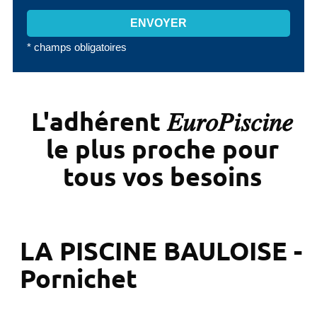
* champs obligatoires
L'adhérent 𝐸𝑢𝑟𝑜𝑃𝑖𝑠𝑐𝑖𝑛𝑒
le plus proche pour
tous vos besoins
LA PISCINE BAULOISE -
Pornichet