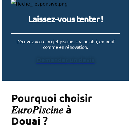
Laissez-vous tenter !
Décrivez votre projet piscine, spa ou abri, en neuf
comme en rénovation.
Demander un devis
Pourquoi choisir
𝐸𝑢𝑟𝑜𝑃𝑖𝑠𝑐𝑖𝑛𝑒 à
Douai ?