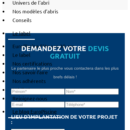
Univers de l’abri
Nos modèles d’abris
Conseils
Le label
EuroPiscine fête ses 30 ans
DEMANDEZ VOTRE
DEVIS
GRATUIT
Le label
Nos certifications
Le partenaire le plus proche vous contactera dans les plus
Nos savoir-faire
brefs délais !
Nos adhérents
Médiation
Rejoignez-nous
Le blog EuroPiscine
LIEU D'IMPLANTATION DE VOTRE PROJET
: