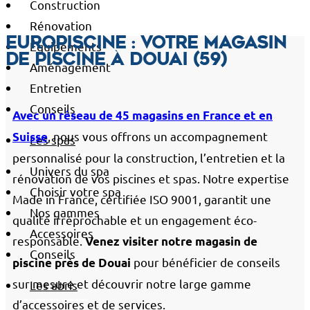
Construction
Rénovation
EuroPiscine : votre magasin
Équipements
de piscine à Douai (59)
Aménagement
Entretien
Conseils
Avec un réseau de 45 magasins en France et en
, nous vous offrons un accompagnement
Suisse
Les spas
personnalisé pour la construction, l’entretien et la
Univers du spa
rénovation de vos piscines et spas. Notre expertise
Choisir votre spa
Made in France, certifiée ISO 9001, garantit une
Nos gammes
qualité irréprochable et un engagement éco-
Accessoires
responsable.
Venez visiter notre magasin de
Conseils
pour bénéficier de conseils
piscine près de Douai
sur mesure et découvrir notre large gamme
Les abris
d’accessoires et de services.