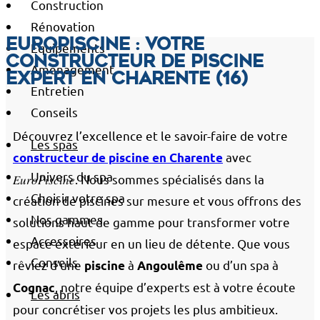
Construction
Rénovation
Europiscine : votre
Équipements
constructeur de piscine
Aménagement
expert en Charente (16)
Entretien
Conseils
Découvrez l’excellence et le savoir-faire de votre
Les spas
avec
constructeur de piscine en Charente
Univers du spa
𝐸𝑢𝑟𝑜𝑃𝑖𝑠𝑐𝑖𝑛𝑒. Nous sommes spécialisés dans la
Choisir votre spa
création de piscines sur mesure et vous offrons des
Nos gammes
solutions haut de gamme pour transformer votre
Accessoires
espace extérieur en un lieu de détente. Que vous
Conseils
rêviez d’une
à
ou d’un spa à
piscine
Angoulême
, notre équipe d’experts est à votre écoute
Cognac
Les abris
pour concrétiser vos projets les plus ambitieux.