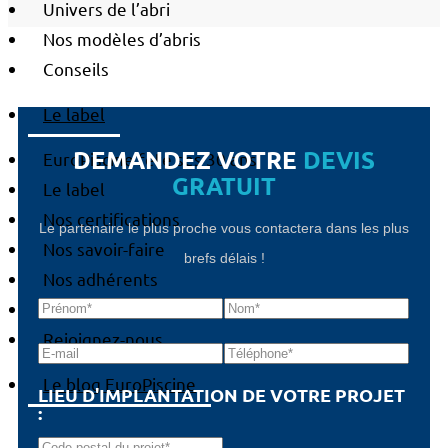
Univers de l’abri
Nos modèles d’abris
Conseils
Le label
DEMANDEZ VOTRE
DEVIS
EuroPiscine fête ses 30 ans
GRATUIT
Le label
Nos certifications
Le partenaire le plus proche vous contactera dans les plus
Nos savoir-faire
brefs délais !
Nos adhérents
Médiation
Rejoignez-nous
Le blog EuroPiscine
LIEU D'IMPLANTATION DE VOTRE PROJET
: