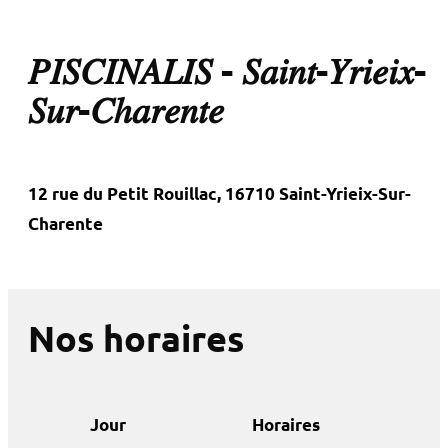
𝑃𝐼𝑆𝐶𝐼𝑁𝐴𝐿𝐼𝑆 - 𝑆𝑎𝑖𝑛𝑡-𝑌𝑟𝑖𝑒𝑖𝑥-
𝑆𝑢𝑟-𝐶ℎ𝑎𝑟𝑒𝑛𝑡𝑒
12 rue du Petit Rouillac, 16710 Saint-Yrieix-Sur-
Charente
Nos horaires
Jour
Horaires