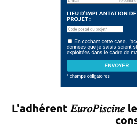
LIEU D'IMPLANTATION D
PROJET :
En cochant cette case, j'ac
données que je saisis soient s
exploitées dans le cadre de 
* champs obligatoires
L'adhérent 𝐸𝑢𝑟𝑜𝑃𝑖𝑠𝑐
cons