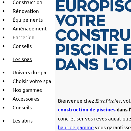
Construction
Europisc
Rénovation
votre
Équipements
Aménagement
constru
Entretien
Conseils
piscine 
Les spas
dans l’Oi
Univers du spa
Choisir votre spa
Nos gammes
Accessoires
Bienvenue chez 𝐸𝑢𝑟𝑜𝑃𝑖𝑠𝑐𝑖𝑛
Conseils
construction de piscines
dans l
concrétiser vos rêves aquatique
Les abris
haut de gamme
vous garantisse