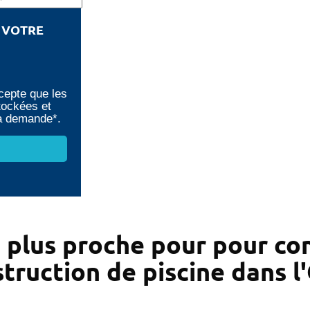
E VOTRE
cepte que les
tockées et
ma demande*.
𝑖𝑛𝑒 le plus proche pour pour
truction de piscine dans l