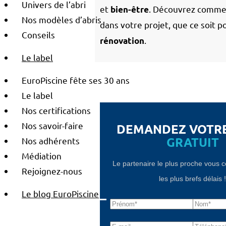
Univers de l’abri
et
. Découvrez comme
bien-être
Nos modèles d’abris
dans votre projet, que ce soit 
Conseils
.
rénovation
Le label
EuroPiscine fête ses 30 ans
Le label
Nos certifications
Nos savoir-faire
DEMANDEZ VOTR
GRATUIT
Nos adhérents
Médiation
Le partenaire le plus proche vous 
Rejoignez-nous
les plus brefs délais 
Le blog EuroPiscine