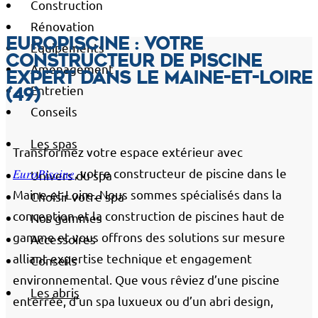
Construction
Rénovation
Europiscine : votre
Équipements
constructeur de piscine
Aménagement
expert dans le Maine-et-Loire
Entretien
(49)
Conseils
Les spas
Transformez votre espace extérieur avec
𝐸𝑢𝑟𝑜𝑃𝑖𝑠𝑐𝑖𝑛𝑒
, votre constructeur de piscine dans le
Univers du spa
Maine-et-Loire. Nous sommes spécialisés dans la
Choisir votre spa
conception et la construction de piscines haut de
Nos gammes
gamme et vous offrons des solutions sur mesure
Accessoires
alliant expertise technique et engagement
Conseils
environnemental. Que vous rêviez d’une piscine
Les abris
enterrée, d’un spa luxueux ou d’un abri design,