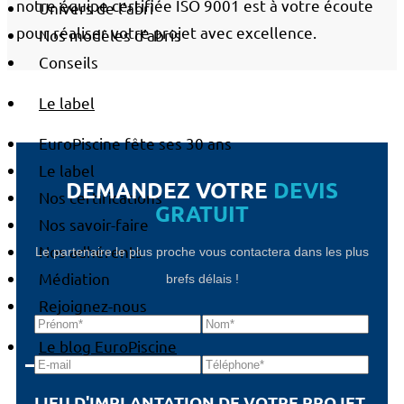
notre équipe certifiée ISO 9001 est à votre écoute
Univers de l’abri
pour réaliser votre projet avec excellence.
Nos modèles d’abris
Conseils
Le label
EuroPiscine fête ses 30 ans
Le label
DEMANDEZ VOTRE
DEVIS
Nos certifications
GRATUIT
Nos savoir-faire
Nos adhérents
Le partenaire le plus proche vous contactera dans les plus
Médiation
brefs délais !
Rejoignez-nous
Le blog EuroPiscine
LIEU D'IMPLANTATION DE VOTRE PROJET