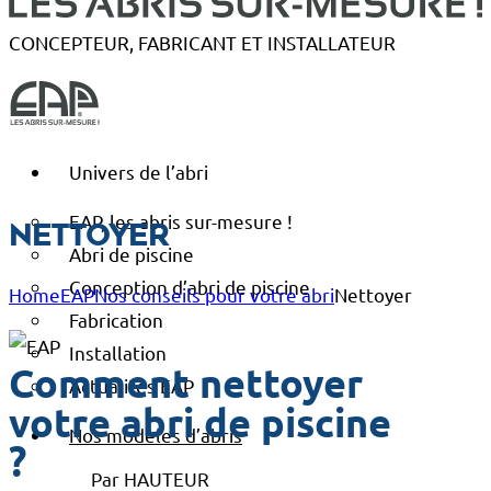
CONCEPTEUR, FABRICANT ET INSTALLATEUR
Univers de l’abri
EAP, les abris sur-mesure !
Nettoyer
Abri de piscine
Conception d’abri de piscine
Home
EAP
Nos conseils pour votre abri
Nettoyer
Fabrication
Installation
Comment nettoyer
Actualités EAP
votre abri de piscine
Nos modèles d’abris
?
Par HAUTEUR