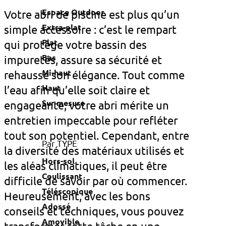
Espace Outdoor
Votre abri de piscine est plus qu’un
Extra-plat
simple accessoire : c’est le rempart
Plat
qui protège votre bassin des
Bas
impuretés, assure sa sécurité et
Mi-haut
rehausse son élégance. Tout comme
Haut
l’eau afin qu’elle soit claire et
Sur mesure
engageante, votre abri mérite un
entretien impeccable pour refléter
tout son potentiel. Cependant, entre
Par TYPE
la diversité des matériaux utilisés et
Hors-sol
les aléas climatiques, il peut être
Coulissant
difficile de savoir par où commencer.
Téléscopique
Heureusement, avec les bons
Adossé
conseils et techniques, vous pouvez
Amovible