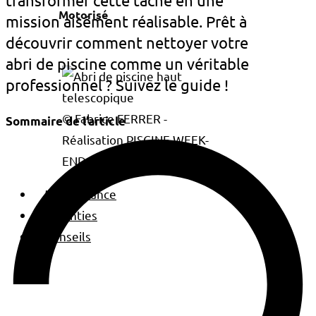
transformer cette tâche en une
Motorisé
mission aisément réalisable. Prêt à
découvrir comment nettoyer votre
abri de piscine comme un véritable
professionnel ? Suivez le guide !
© Fabrice FERRER -
Sommaire de l’article
Réalisation PISCINE WEEK-
END
Maintenance
Garanties
Conseils