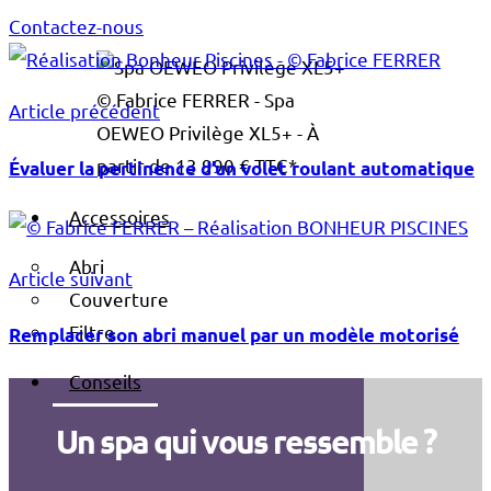
Contactez-nous
© Fabrice FERRER - Spa
Article précédent
OEWEO Privilège XL5+ - À
partir de 13 990 € TTC*
Évaluer la pertinence d’un volet roulant automatique
Accessoires
Abri
Article suivant
Couverture
Filtre
Remplacer son abri manuel par un modèle motorisé
Conseils
Un spa qui vous ressemble ?