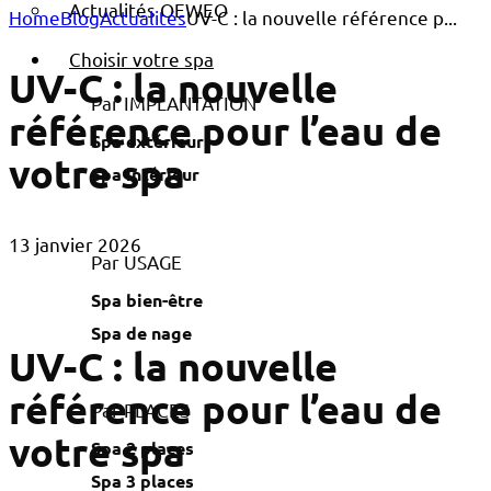
Actualités OEWEO
Home
Blog
Actualités
UV-C : la nouvelle référence p...
Choisir votre spa
UV-C : la nouvelle
Par IMPLANTATION
référence pour l’eau de
Spa extérieur
votre spa
Spa intérieur
13 janvier 2026
Par USAGE
Spa bien-être
Spa de nage
UV-C : la nouvelle
référence pour l’eau de
Par PLACES
votre spa
Spa 2 places
Spa 3 places