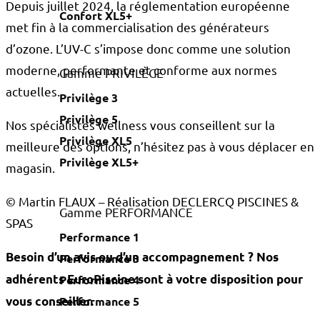
Depuis juillet 2024, la réglementation européenne
Confort XL5+
met fin à la commercialisation des générateurs
d’ozone. L’UV-C s’impose donc comme une solution
moderne, performante et conforme aux normes
Gamme PRIVILÈGE
actuelles.
Privilège 3
Privilège 5
Nos spécialistes
wellness
vous conseillent sur la
Privilège XL5
meilleure des options, n’hésitez pas à vous déplacer en
Privilège XL5+
magasin.
© Martin FLAUX – Réalisation DECLERCQ PISCINES &
Gamme PERFORMANCE
SPAS
Performance 1
Besoin d’un avis ou d’un accompagnement ? Nos
Performance 3
adhérents EuroPiscine sont à votre disposition pour
Performance 4
Performance 5
vous conseiller.