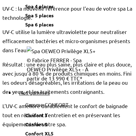
Spa 4 places
UV-C : la nouvelle référence pour l’eau de votre spa
La
Spa 5 places
technologie.
Spa 6 places
UV-C utilise la lumière ultraviolette pour neutraliser
efficacement bactéries et micro-organismes présents
dans l’eau.
© Fabrice FERRER - Spa
Résultat : une eau plus saine, plus claire et plus douce,
OEWEO Privilège XL5+ - À
avec jusqu’à
80 % de produits chimiques en moins
. Fini
partir de 13 990 € TTC*
les odeurs désagréables, les irritations de la peau ou
des yeux, et les traitements contraignants.
Nos gammes
Gamme CONFORT
L’UV-C améliore durablement le confort de baignade
tout en réduisant l’entretien et en préservant les
Confort 3
équipements de votre spa.
Confort 5
Confort XL5