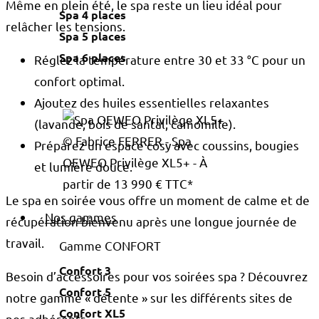
Même en plein été, le spa reste un lieu idéal pour
Spa 4 places
relâcher les tensions.
Spa 5 places
Spa 6 places
Réglez la température entre 30 et 33 °C pour un
confort optimal.
Ajoutez des huiles essentielles relaxantes
(lavande, bois de santal, camomille).
© Fabrice FERRER - Spa
Préparez un espace cosy avec coussins, bougies
OEWEO Privilège XL5+ - À
et lumière douce.
partir de 13 990 € TTC*
Le spa en soirée vous offre un moment de calme et de
Nos gammes
récupération bienvenu après une longue journée de
travail.
Gamme CONFORT
Confort 3
Besoin d’accessoires pour vos soirées spa ? Découvrez
Confort 5
notre gamme « détente » sur les différents sites de
Confort XL5
nos adhérents.