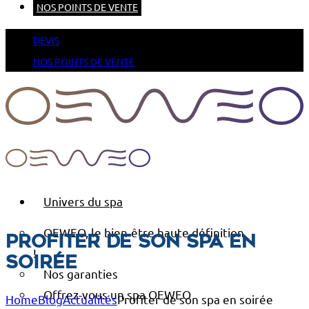
NOS POINTS DE VENTE
DEVIS
NOS POINTS DE VENTE
Univers du spa
OEWEO, le bien-être haute définition
Profiter de son spa en
!
soirée
Nos garanties
Offrez-vous un spa OEWEO
Home
Blog
Actualités
Profiter de son spa en soirée