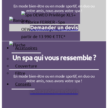
En mode bien-être ou en mode sportif, en duo ou
entre amis, nous avons votre spa !
© Fabrice FERRER - Spa
Demander un devis
OEWEO Privilège XL5+ - À
partir de 13 990 € TTC*
Accessoires
Un spa qui vous ressemble ?
Abri
Couverture
Filtre
En mode bien-être ou en mode sportif, en duo ou
entre amis, nous avons votre spa !
Conseils
Demander un devis