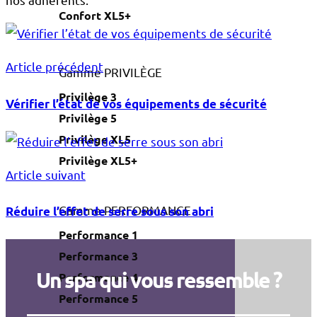
Confort XL5+
Article précédent
Gamme PRIVILÈGE
Privilège 3
Vérifier l’état de vos équipements de sécurité
Privilège 5
Privilège XL5
Privilège XL5+
Article suivant
Gamme PERFORMANCE
Réduire l’effet de serre sous son abri
Performance 1
Performance 3
Un spa qui vous ressemble ?
Performance 4
Performance 5