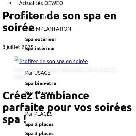
Actualités OEWEO
Profiter de son spa en
Choisir votre spa
soirée
Par IMPLANTATION
Spa extérieur
8 juillet 2025
Spa intérieur
Profiter de son spa en soirée - © Fabrice FERRER - Réalisation PISCINE
Par USAGE
WEEK-END
Spa bien-être
Créez l’ambiance
Spa de nage
parfaite pour vos soirées
Par PLACES
spa !
Spa 2 places
Spa 3 places