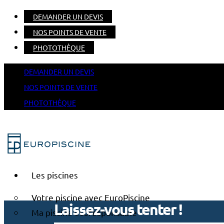
DEMANDER UN DEVIS
NOS POINTS DE VENTE
PHOTOTHÈQUE
DEMANDER UN DEVIS
NOS POINTS DE VENTE
PHOTOTHÈQUE
Les piscines
Votre piscine avec EuroPiscine
Laissez-vous tenter !
Ma piscine écoresponsable