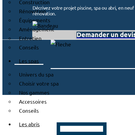
Construction
Décrivez votre projet piscine, spa ou abri, en ne
Rénovation
rénovation.
Équipements
Aménagement
Demander un devi
Entretien
Conseils
Les spas
Univers du spa
Choisir votre spa
Nos gammes
Accessoires
Conseils
Les abris