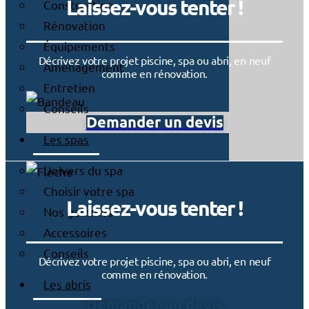
Laissez-vous tenter !
Construction
Rénovation
Équipements
Décrivez votre projet piscine, spa ou abri, en neuf
Aménagement
comme en rénovation.
Entretien
Conseils
Demander un devis
Les spas
Univers du spa
Choisir votre spa
Laissez-vous tenter !
Nos gammes
Accessoires
Conseils
Décrivez votre projet piscine, spa ou abri, en neuf
comme en rénovation.
Les abris
Demander un devis