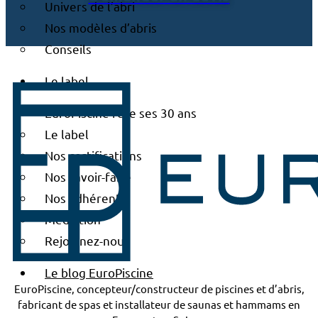
Univers de l’abri
Nos modèles d’abris
Conseils
Le label
EuroPiscine fête ses 30 ans
Le label
Nos certifications
Nos savoir-faire
Nos adhérents
Médiation
Rejoignez-nous
Le blog EuroPiscine
EuroPiscine, concepteur/constructeur de piscines et d’abris,
fabricant de spas et installateur de saunas et hammams en