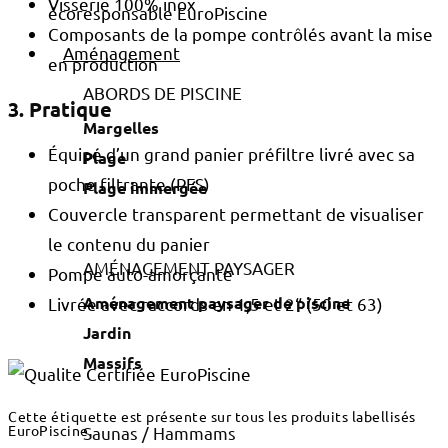
Visserie 100% inox
Composants de la pompe contrôlés avant la mise
Aménagement
en production
ABORDS DE PISCINE
3. Pratique
Margelles
Équipé d’un grand panier préfiltre livré avec sa
Plage
poche filtrante (PFS)
Plage immergée
Couvercle transparent permettant de visualiser
le contenu du panier
AMÉNAGEMENT PAYSAGER
Pompe auto-amorçante
Aménagement paysager de piscine
Livrée avec raccords en 1,5 et 2“ (50 et 63)
Jardin
Massifs
Cette étiquette est présente sur tous les produits labellisés
EuroPiscine.
Saunas / Hammams