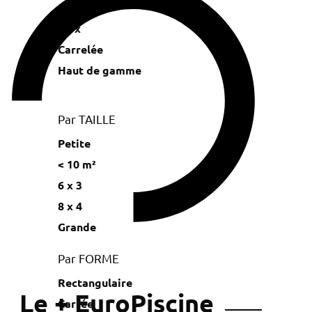
Miroir
Inox
Carrelée
Haut de gamme
Par TAILLE
Petite
< 10 m²
6 x 3
8 x 4
Grande
Par FORME
Rectangulaire
Le + EuroPiscine
Carrée