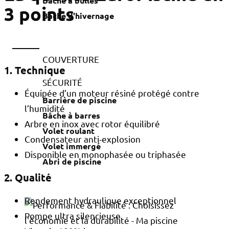
Bâche à bulles
3 points
Bâche d'hivernage
COUVERTURE
1. Technique
SÉCURITÉ
Équipée d’un moteur résiné protégé contre
Barrière de piscine
l’humidité
Bâche à barres
Arbre en inox avec rotor équilibré
Volet roulant
Condensateur anti-explosion
Volet immergé
Disponible en monophasée ou triphasée
Abri de piscine
2. Qualité
Rendement hydraulique exceptionnel
Pompe ultra silencieuse