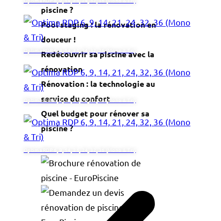
Optima RDP 6, 9, 14, 21, 24, 32, 36 (Mono & Tri)
piscine ?
Pool staging : la rénovation en
douceur !
Optima RDP 6, 9, 14, 21, 24, 32, 36 (Mono & Tri)
Redécouvrir sa piscine avec la
rénovation
Rénovation : la technologie au
service du confort
Optima RDP 6, 9, 14, 21, 24, 32, 36 (Mono & Tri)
Quel budget pour rénover sa
piscine ?
Optima RDP 6, 9, 14, 21, 24, 32, 36 (Mono & Tri)