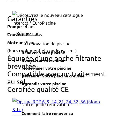
Garanties
: 4 ans
Pompe
Rénovation
: 2 ans
Couvercle
: 5 ans
Moteur
La rénovation de piscine
(hors roulement et condensateur)
Rénover votre piscine
Équipée d’une poche filtrante
Remplacer votre liner
brevetée
Moderniser votre piscine
Compatible avec un traitement
Restaurer votre piscine creusée
au sel
Agrandir votre piscine
Certifiée qualité CE
Notre guide rénovation
Comment faire rénover sa