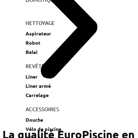
NETTOYAGE
Aspirateur
Robot
Balai
REVÊTEMENT
Liner
Liner armé
Carrelage
ACCESSOIRES
Douche
Vélo de piscine
La qualité EuroPiscine en