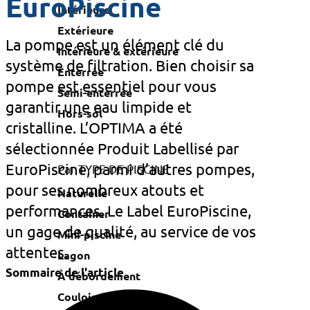
EuroPiscine
Intérieure
Extérieure
La pompe est un élément clé du
Intérieure & extérieure
système de filtration. Bien choisir sa
Enterrée
pompe est essentiel pour vous
Semi-enterrée
garantir une eau limpide et
Hors-sol
cristalline. L’OPTIMA a été
sélectionnée Produit Labellisé par
EuroPiscine, parmi d’autres pompes,
Par TYPE DE PISCINE
pour ses nombreux atouts et
Naturelle
performances. Le Label EuroPiscine,
Container
un gage de qualité, au service de vos
Mini-piscine
attentes.
Lagon
Sommaire de l'article
À débordement
Couloir de nage