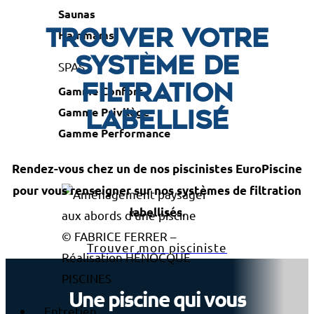
Saunas
Hammams
Trouver votre
système de
SPAS
filtration
Gamme Confort
Gamme Privilège
labellisé
Gamme Performance
Rendez-vous chez un de nos piscinistes EuroPiscine
pour vous renseigner sur nos systèmes de filtration
labellisés.
© FABRICE FERRER –
Trouver mon pisciniste
Réalisation HÉNOCQUE
PISCINES
Une piscine qui vous
Entretien