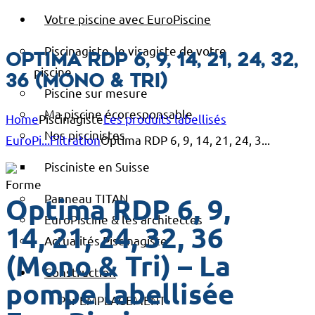
Votre piscine avec EuroPiscine
Piscinagiste, le visagiste de votre
Optima RDP 6, 9, 14, 21, 24, 32,
piscine
36 (Mono & Tri)
Piscine sur mesure
Ma piscine écoresponsable
Home
Piscinagiste
Les produits labellisés
Nos piscinistes
EuroPi...
Filtration
Optima RDP 6, 9, 14, 21, 24, 3...
Pisciniste en Suisse
Panneau TITAN
Optima RDP 6, 9,
EuroPiscine & les architectes
14, 21, 24, 32, 36
Actualités Piscinagiste
(Mono & Tri) – La
Construction
pompe labellisée
Par EMPLACEMENT