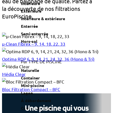
eau de baignade de qualité. Partez à
Intérieure
la découverte de nos filtrations
Extérieure
EuroPiscine.
Intérieure & extérieure
Enterrée
Semi-enterrée
Hors-sol
µ-Clean Fibrex – 9, 14, 18, 22, 33
Optima RDP 6, 9, 14, 21, 24, 32, 36 (Mono & Tri)
Par TYPE DE PISCINE
Naturelle
Média Clear
Container
Mini-piscine
Bloc Filtration Compact – BFC
Lagon
À débordement
Une piscine qui vous
Couloir de nage