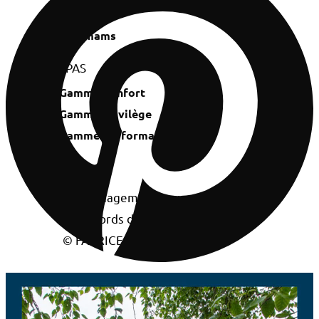
Saunas
Hammams
SPAS
Gamme Confort
Gamme Privilège
Gamme Performance
© FABRICE FERRER –
Réalisation HÉNOCQUE
PISCINES
Entretien