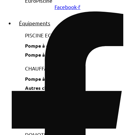
Facebook-f
Équipements
PISCINE ECORESPONSABLE
Pompe à chaleur Inverter
Pompe à vitesse variable
CHAUFFAGE
Pompe à chaleur
Autres chauffages
FILTRATION
Pompe
Système de filtration
DOMOTIQUE