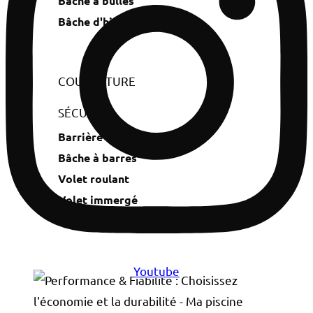
Bâche à bulles
Bâche d'hivernage
COUVERTURE
SÉCURITÉ
Barrière de piscine
Bâche à barres
Volet roulant
Volet immergé
Abri de piscine
Youtube