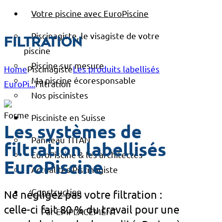
Votre piscine avec EuroPiscine
Piscinagiste, le visagiste de votre
Filtration
piscine
Piscine sur mesure
Home
Piscinagiste
Les produits labellisés
Ma piscine écoresponsable
EuroPi...
Filtration
Nos piscinistes
Pisciniste en Suisse
Les systèmes de
Panneau TITAN
filtration labellisés
EuroPiscine & les architectes
EuroPiscine
Actualités Piscinagiste
Construction
Ne négligez pas votre filtration :
celle-ci fait 80 % du travail pour une
Par EMPLACEMENT