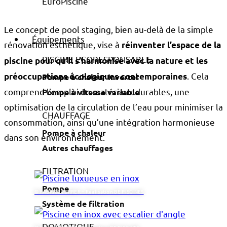
Le concept de pool staging, bien au-delà de la simple
Équipements
rénovation esthétique, vise à
réinventer l’espace de la
PISCINE ECORESPONSABLE
piscine pour qu’il s’harmonise avec la nature et les
. Cela
préoccupations écologiques contemporaines
Pompe à chaleur Inverter
comprend l’emploi de matériaux durables, une
Pompe à vitesse variable
optimisation de la circulation de l’eau pour minimiser la
CHAUFFAGE
consommation, ainsi qu’une intégration harmonieuse
Pompe à chaleur
dans son environnement.
Autres chauffages
FILTRATION
Pompe
© FABRICE FERRER – Réalisation BE PISCINES
Système de filtration
DOMOTIQUE