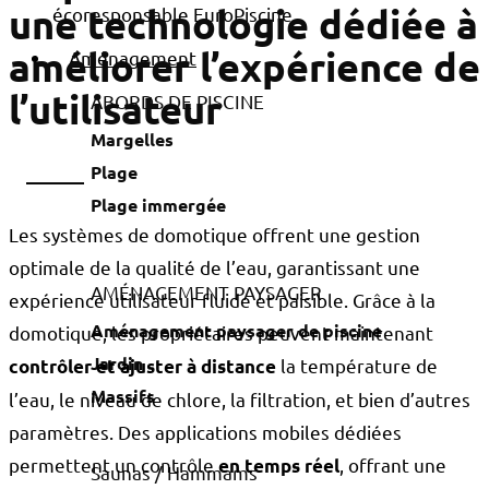
une technologie dédiée à
améliorer l’expérience de
Aménagement
l’utilisateur
ABORDS DE PISCINE
Margelles
Plage
Plage immergée
Les systèmes de domotique offrent une gestion
optimale de la qualité de l’eau, garantissant une
AMÉNAGEMENT PAYSAGER
expérience utilisateur fluide et paisible. Grâce à la
Aménagement paysager de piscine
domotique, les propriétaires peuvent maintenant
Jardin
la température de
contrôler et ajuster à distance
Massifs
l’eau, le niveau de chlore, la filtration, et bien d’autres
paramètres. Des applications mobiles dédiées
permettent un contrôle
, offrant une
en temps réel
Saunas / Hammams