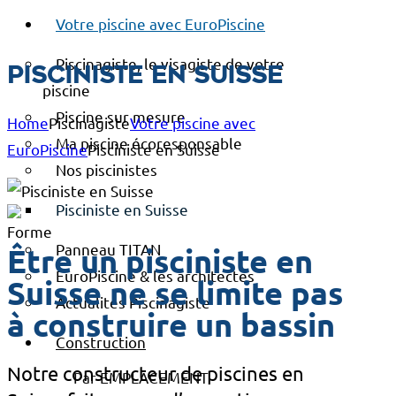
Votre piscine avec EuroPiscine
Piscinagiste, le visagiste de votre
Pisciniste en Suisse
piscine
Piscine sur mesure
Home
Piscinagiste
Votre piscine avec
Ma piscine écoresponsable
EuroPiscine
Pisciniste en Suisse
Nos piscinistes
Pisciniste en Suisse
Panneau TITAN
Être un pisciniste en
EuroPiscine & les architectes
Suisse ne se limite pas
Actualités Piscinagiste
à construire un bassin
Construction
Notre constructeur de piscines en
Par EMPLACEMENT