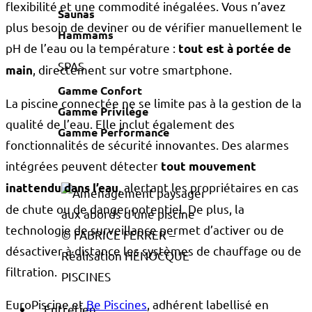
flexibilité et une commodité inégalées. Vous n’avez
Saunas
plus besoin de deviner ou de vérifier manuellement le
Hammams
pH de l’eau ou la température :
tout est à portée de
SPAS
, directement sur votre smartphone.
main
Gamme Confort
La piscine connectée ne se limite pas à la gestion de la
Gamme Privilège
qualité de l’eau. Elle inclut également des
Gamme Performance
fonctionnalités de sécurité innovantes. Des alarmes
intégrées peuvent détecter
tout mouvement
, alertant les propriétaires en cas
inattendu dans l’eau
de chute ou de danger potentiel. De plus, la
technologie de surveillance permet d’activer ou de
© FABRICE FERRER –
désactiver à distance les systèmes de chauffage ou de
Réalisation HÉNOCQUE
filtration.
PISCINES
EuroPiscine et
Be Piscines
, adhérent labellisé en
Entretien