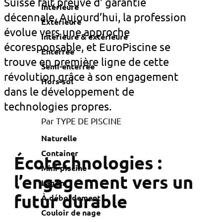
Suisse fait preuve d’ garantie
Intérieure
décennale. Aujourd’hui, la profession
Extérieure
évolue vers une approche
Intérieure & extérieure
écoresponsable, et EuroPiscine se
Enterrée
trouve en première ligne de cette
Semi-enterrée
révolution grâce à son engagement
Hors-sol
dans le développement de
technologies propres.
Par TYPE DE PISCINE
Naturelle
Container
Écotechnologies :
Mini-piscine
l’engagement vers un
Lagon
futur durable
À débordement
Couloir de nage