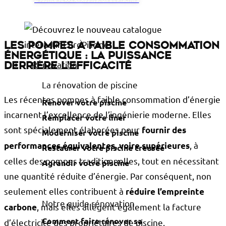
Les pompes à faible consommation
énergétique : la puissance
Rénovation
derrière l’efficacité
La rénovation de piscine
Les récentes pompes à faible consommation d’énergie
Rénover votre piscine
incarnent l’excellence de l’ingénierie moderne. Elles
Remplacer votre liner
sont spécialement élaborées pour
fournir des
Moderniser votre piscine
, à
performances équivalentes, voire supérieures
Restaurer votre piscine creusée
celles des pompes traditionnelles, tout en nécessitant
Agrandir votre piscine
une quantité réduite d’énergie. Par conséquent, non
seulement elles contribuent à
réduire l’empreinte
Notre guide rénovation
, mais elles allègent également la facture
carbone
Comment faire rénover sa
d’électricité des propriétaires de piscine.