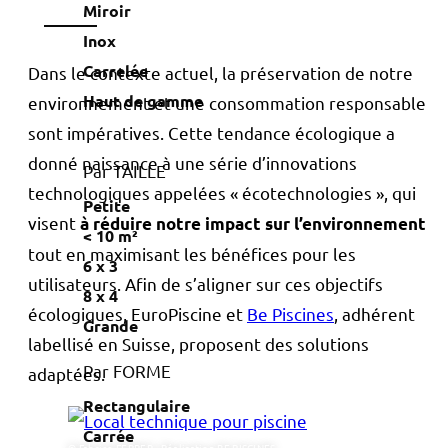
Miroir
Inox
Carrelée
Dans le contexte actuel, la préservation de notre
Haut de gamme
environnement et une consommation responsable
sont impératives. Cette tendance écologique a
donné naissance à une série d’innovations
Par TAILLE
technologiques appelées « écotechnologies », qui
Petite
visent
à réduire notre impact sur l’environnement
< 10 m²
tout en maximisant les bénéfices pour les
6 x 3
utilisateurs. Afin de s’aligner sur ces objectifs
8 x 4
écologiques, EuroPiscine et
Be Piscines
, adhérent
Grande
labellisé en Suisse, proposent des solutions
Par FORME
adaptées.
Rectangulaire
Carrée
© Fabrice FERRER - Réalisation BE PISCINES