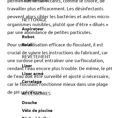
permet aux désinfectants, comme le chlore, de
travailler plus efficacement. Les désinfectants
peuvent alors cibler les bactéries et autres micro-
NETTOYAGE
organismes nuisibles, plutôt que d’être « dilués »
Aspirateur
par une abondance de petites particules.
Robot
Balai
Pour une utilisation efficace du floculant, il est
crucial de suivre les instructions du fabricant, car
REVÊTEMENT
une surdose peut entraîner une surfloculation,
Liner
rendant l’eau encore plus trouble. De même, le pH
Liner armé
de l’eau doit être surveillé et ajusté si nécessaire,
Carrelage
car le floculant fonctionne mieux dans une plage
de pH spécifique.
ACCESSOIRES
Douche
Vélo de piscine