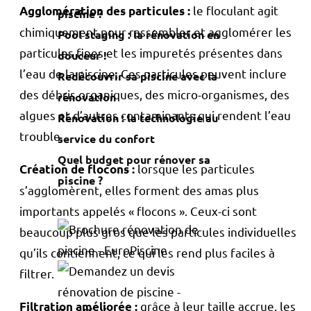
le floculant agit
Agglomération des particules
:
piscine ?
chimiquement pour rassembler et agglomérer les
Pool staging : la rénovation en
particules fines et les impuretés présentes dans
douceur !
l’eau de la piscine. Ces particules peuvent inclure
Redécouvrir sa piscine avec la
des débris organiques, des micro-organismes, des
rénovation
algues et d’autres contaminants qui rendent l’eau
Rénovation : la technologie au
trouble.
service du confort
Quel budget pour rénover sa
lorsque les particules
Création de flocons
:
piscine ?
s’agglomèrent, elles forment des amas plus
importants appelés « flocons ». Ceux-ci sont
beaucoup plus gros que les particules individuelles
qu’ils contiennent, ce qui les rend plus faciles à
filtrer.
grâce à leur taille accrue, les
Filtration améliorée
: