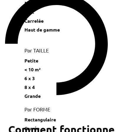
Miroir
Inox
Carrelée
Haut de gamme
Par TAILLE
Petite
< 10 m²
6 x 3
8 x 4
Grande
Par FORME
Rectangulaire
Comment fonctionne
Carrée