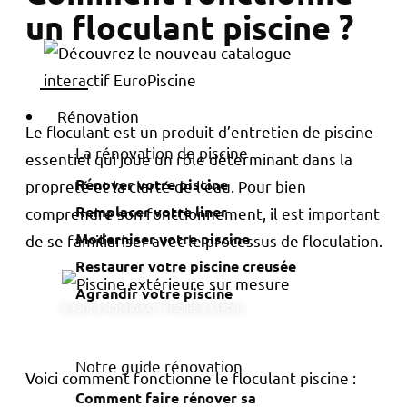
un floculant piscine ?
Rénovation
Le floculant est un produit d’entretien de piscine
La rénovation de piscine
essentiel qui joue un rôle déterminant dans la
Rénover votre piscine
propreté et la clarté de l’eau. Pour bien
Remplacer votre liner
comprendre son fonctionnement, il est important
Moderniser votre piscine
de se familiariser avec le processus de floculation.
Restaurer votre piscine creusée
Agrandir votre piscine
© Patrick HONNORAT - PISCINE & JARDIN
Notre guide rénovation
Voici comment fonctionne le floculant piscine :
Comment faire rénover sa