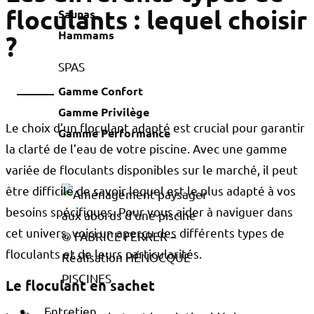
floculants : lequel choisir
Saunas
Hammams
?
SPAS
Gamme Confort
Gamme Privilège
Le choix d’un floculant adapté est crucial pour garantir
Gamme Performance
la clarté de l’eau de votre piscine. Avec une gamme
variée de floculants disponibles sur le marché, il peut
être difficile de savoir lequel est le plus adapté à vos
besoins spécifiques. Pour vous aider à naviguer dans
cet univers, voici un aperçu des différents types de
© FABRICE FERRER –
floculants et de leurs particularités.
Réalisation HÉNOCQUE
PISCINES
Le floculant en sachet
Entretien