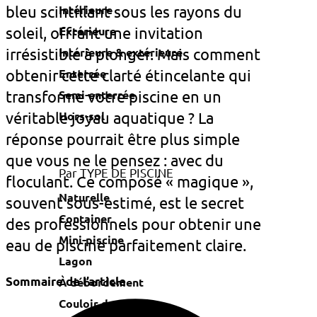
Intérieure
bleu scintillant sous les rayons du
Extérieure
soleil, offrant une invitation
Intérieure & extérieure
irrésistible à plonger. Mais comment
Enterrée
obtenir cette clarté étincelante qui
Semi-enterrée
transforme votre piscine en un
Hors-sol
véritable joyau aquatique ? La
réponse pourrait être plus simple
que vous ne le pensez : avec du
Par TYPE DE PISCINE
floculant. Ce composé « magique »,
Naturelle
souvent sous-estimé, est le secret
Container
des professionnels pour obtenir une
Mini-piscine
eau de piscine parfaitement claire.
Lagon
Sommaire de l’article
À débordement
Couloir de nage