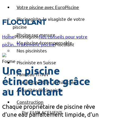
Votre piscine avec EuroPiscine
Piscinagiste, le visagiste de votre
Floculant
piscine
Piscine sur mesure
Home
Piscinagiste
Nos conseils pour votre
Ma piscine écoresponsable
piscin...
Traitement piscine
Floculant
Nos piscinistes
Pisciniste en Suisse
Une piscine
Panneau TITAN
étincelante grâce
EuroPiscine & les architectes
au floculant
Actualités Piscinagiste
Construction
Chaque propriétaire de piscine rêve
Par EMPLACEMENT
d’une eau parfaitement limpide, d’un