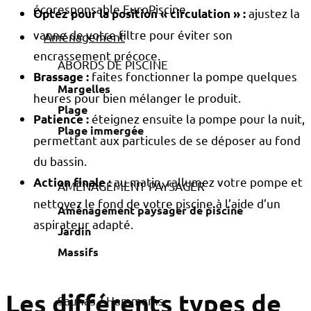
ajustez la
Optez pour la position « circulation »
:
vanne de votre filtre pour éviter son
Aménagement
encrassement précoce.
ABORDS DE PISCINE
faites fonctionner la pompe quelques
Brassage
:
Margelles
heures pour bien mélanger le produit.
Plage
éteignez ensuite la pompe pour la nuit,
Patience
:
Plage immergée
permettant aux particules de se déposer au fond
du bassin.
au matin, rallumez votre pompe et
Action finale
:
AMÉNAGEMENT PAYSAGER
nettoyez le fond de votre piscine à l’aide d’un
Aménagement paysager de piscine
aspirateur adapté.
Jardin
Massifs
Les différents types de
Saunas / Hammams