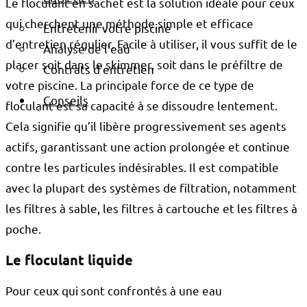
Le floculant en sachet est la solution idéale pour ceux
qui cherchent une méthode simple et efficace
Entretenir votre piscine
d’entretien régulier. Facile à utiliser, il vous suffit de le
Analyse de l’eau
placer soit dans le skimmer, soit dans le préfiltre de
Contrats d’entretien
votre piscine. La principale force de ce type de
Conseils
floculant est sa capacité à se dissoudre lentement.
Cela signifie qu’il libère progressivement ses agents
actifs, garantissant une action prolongée et continue
contre les particules indésirables. Il est compatible
avec la plupart des systèmes de filtration, notamment
les filtres à sable, les filtres à cartouche et les filtres à
poche.
Le floculant liquide
Pour ceux qui sont confrontés à une eau