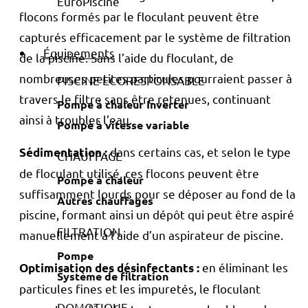
flocons formés par le floculant peuvent être
capturés efficacement par le système de filtration
Équipements
de la piscine. Sans l’aide du floculant, de
nombreuses petites particules pourraient passer à
PISCINE ECORESPONSABLE
travers le filtre sans être retenues, continuant
Pompe à chaleur Inverter
ainsi à troubler l’eau.
Pompe à vitesse variable
dans certains cas, et selon le type
Sédimentation
:
CHAUFFAGE
de floculant utilisé, ces flocons peuvent être
Pompe à chaleur
suffisamment lourds pour se déposer au fond de la
Autres chauffages
piscine, formant ainsi un dépôt qui peut être aspiré
FILTRATION
manuellement à l’aide d’un aspirateur de piscine.
Pompe
en éliminant les
Optimisation des désinfectants
:
Système de filtration
particules fines et les impuretés, le floculant
DOMOTIQUE