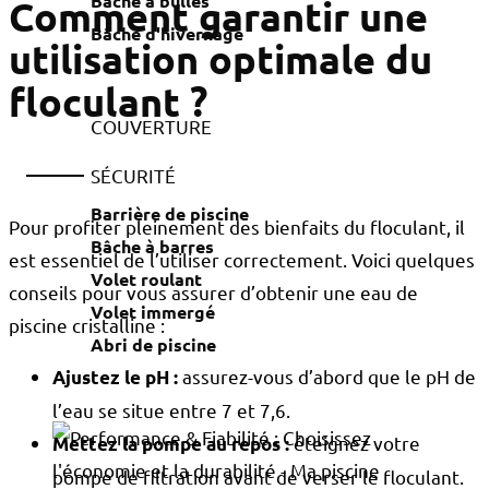
Bâche à bulles
Comment garantir une
Bâche d'hivernage
utilisation optimale du
floculant ?
COUVERTURE
SÉCURITÉ
Barrière de piscine
Pour profiter pleinement des bienfaits du floculant, il
Bâche à barres
est essentiel de l’utiliser correctement. Voici quelques
Volet roulant
conseils pour vous assurer d’obtenir une eau de
Volet immergé
piscine cristalline :
Abri de piscine
assurez-vous d’abord que le pH de
Ajustez le pH
:
l’eau se situe entre 7 et 7,6.
éteignez votre
Mettez la pompe au repos
:
pompe de filtration avant de verser le floculant.