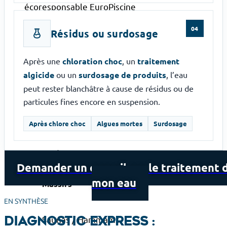
Aménagement
04
Résidus ou surdosage
ABORDS DE PISCINE
Après une
chloration choc
, un
traitement
Margelles
algicide
ou un
surdosage de produits
, l’eau
Plage
peut rester blanchâtre à cause de résidus ou de
Plage immergée
particules fines encore en suspension.
Après chlore choc
Algues mortes
Surdosage
AMÉNAGEMENT PAYSAGER
Aménagement paysager de piscine
Demander un conseil sur le traitement 
Jardin
mon eau
Massifs
EN SYNTHÈSE
Saunas / Hammams
Diagnostic express :