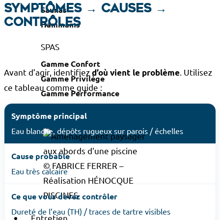
symptômes → causes →
Saunas
contrôles
Hammams
SPAS
Gamme Confort
Avant d’agir, identifiez
. Utilisez
d’où vient le problème
Gamme Privilège
ce tableau comme guide :
Gamme Performance
Symptôme principal
Eau blanche, dépôts rugueux sur parois / échelles
Cause probable
© FABRICE FERRER –
Eau très calcaire
Réalisation HÉNOCQUE
PISCINES
Ce que vous devez contrôler
Dureté de l’eau (TH) / traces de tartre visibles
Entretien