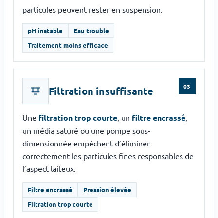
Bâche à bulles
particules peuvent rester en suspension.
Bâche d'hivernage
pH instable
Eau trouble
Traitement moins efficace
COUVERTURE
SÉCURITÉ
03
Filtration insuffisante
Barrière de piscine
Bâche à barres
Une
filtration trop courte
, un
filtre encrassé
,
Volet roulant
un média saturé ou une pompe sous-
Volet immergé
dimensionnée empêchent d’éliminer
Abri de piscine
correctement les particules fines responsables de
l’aspect laiteux.
Filtre encrassé
Pression élevée
Filtration trop courte