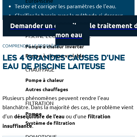
Tester et corriger les paramètres de l’eau.
Clarifier le bassin avec la méthode ci-dessous.
Équipements
Demander un conseil sur le traitement 
mon eau
PISCINE ECORESPONSABLE
Pompe à chaleur Inverter
COMPRENDRE LE PROBLÈME
Pompe à vitesse variable
Les 4 grandes causes d’une
eau de piscine laiteuse
CHAUFFAGE
Pompe à chaleur
Autres chauffages
Plusieurs phénomènes peuvent rendre l’eau
FILTRATION
blanchâtre. Dans la majorité des cas, le problème vient
Pompe
d’un
ou d’une
désequilibre de l’eau
filtration
Système de filtration
.
insuffisante
DOMOTIQUE