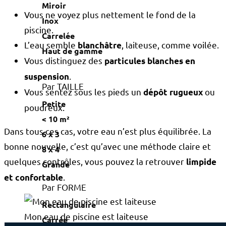
Miroir
Vous ne voyez plus nettement le fond de la
Inox
piscine.
Carrelée
L’eau semble
, laiteuse, comme voilée.
blanchâtre
Haut de gamme
Vous distinguez des
particules blanches en
.
suspension
Par TAILLE
Vous sentez sous les pieds un
ou
dépôt rugueux
Petite
poudreux.
< 10 m²
Dans tous ces cas, votre eau n’est plus équilibrée. La
6 x 3
bonne nouvelle, c’est qu’avec une méthode claire et
8 x 4
quelques contrôles, vous pouvez la retrouver
limpide
Grande
.
et confortable
Par FORME
Rectangulaire
Mon eau de piscine est laiteuse
Carrée