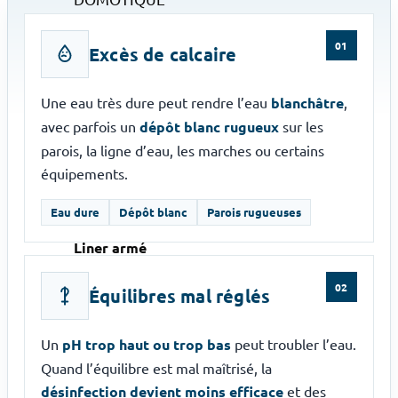
01
Excès de calcaire
NETTOYAGE
Aspirateur
Une eau très dure peut rendre l’eau
blanchâtre
,
Robot
avec parfois un
dépôt blanc rugueux
sur les
Balai
parois, la ligne d’eau, les marches ou certains
équipements.
REVÊTEMENT
Eau dure
Dépôt blanc
Parois rugueuses
Liner
Liner armé
Carrelage
02
Équilibres mal réglés
ACCESSOIRES
Un
pH trop haut ou trop bas
peut troubler l’eau.
Douche
Quand l’équilibre est mal maîtrisé, la
Vélo de piscine
désinfection devient moins efficace
et des