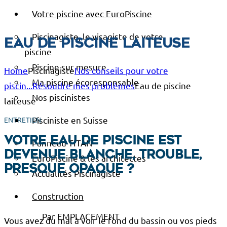
Votre piscine avec EuroPiscine
Piscinagiste, le visagiste de votre
Eau de piscine laiteuse
piscine
Piscine sur mesure
Home
Piscinagiste
Nos conseils pour votre
Ma piscine écoresponsable
piscin...
Résoudre mes problèmes
Eau de piscine
Nos piscinistes
laiteuse
Pisciniste en Suisse
ENTRETIEN
Votre eau de piscine est
Panneau TITAN
devenue blanche, trouble,
EuroPiscine & les architectes
presque opaque ?
Actualités Piscinagiste
Construction
Par EMPLACEMENT
Vous avez du mal à voir le fond du bassin ou vos pieds