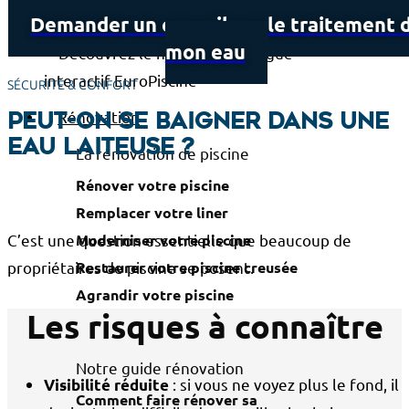
Demander un conseil sur le traitement 
mon eau
SÉCURITÉ & CONFORT
Rénovation
Peut-on se baigner dans une
eau laiteuse ?
La rénovation de piscine
Rénover votre piscine
Remplacer votre liner
C’est une question essentielle que beaucoup de
Moderniser votre piscine
propriétaires de piscine se posent.
Restaurer votre piscine creusée
Agrandir votre piscine
Les risques à connaître
Notre guide rénovation
: si vous ne voyez plus le fond, il
Visibilité réduite
Comment faire rénover sa