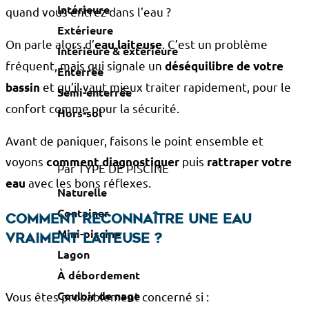
Intérieure
quand vous entrez dans l’eau ?
Extérieure
On parle alors d’
. C’est un problème
eau laiteuse
Intérieure & extérieure
fréquent, mais qui signale un
déséquilibre de votre
Enterrée
et qu’il vaut mieux traiter rapidement, pour le
bassin
Semi-enterrée
confort comme pour la sécurité.
Hors-sol
Avant de paniquer, faisons le point ensemble et
voyons
puis
comment diagnostiquer
rattraper votre
Par TYPE DE PISCINE
avec les bons réflexes.
eau
Naturelle
Container
Comment reconnaître une eau
Mini-piscine
vraiment laiteuse ?
Lagon
À débordement
Couloir de nage
Vous êtes probablement concerné si :